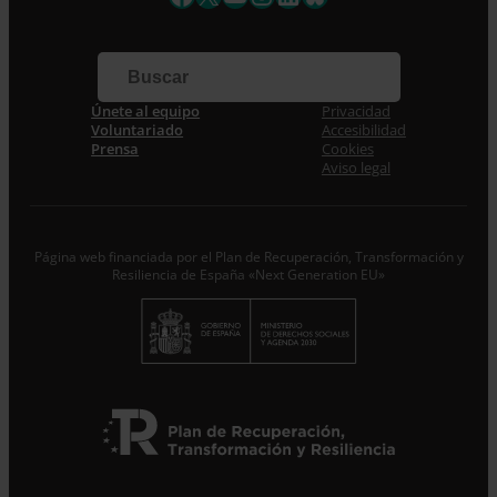
Apellidos
Correo electrónico *
Únete al equipo
Privacidad
Voluntariado
Accesibilidad
Acepto la
Política de Privacidad
*
Prensa
Cookies
Desde ENTRECULTURAS FE Y ALEGRÍA ESPAÑA
Aviso legal
trataremos los datos aportados en calidad de
Responsable del tratamiento con la finalidad de…
Seguir
leyendo
.
Página web financiada por el Plan de Recuperación, Transformación y
Suscribirme
Resiliencia de España «Next Generation EU»