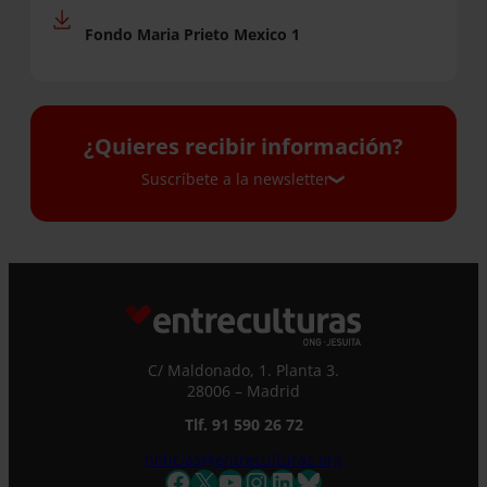
Fondo Maria Prieto Mexico
1
¿Quieres recibir información?
Suscríbete a la newsletter
Suscríbete a la newsletter
Si quieres recibir nuestra newsletter mensual
y los correos puntuales en los que te
ofrecemos información, no dejes de completar
C/ Maldonado, 1. Planta 3.
este formulario. Al instante, te daremos de
28006 – Madrid
alta en nuestra base de datos y podrás estar
Tlf. 91 590 26 72
al tanto de todas las novedades.
Nombre *
noticias@entreculturas.org
Facebook
X
YouTube
Instagram
LinkedIn
Bluesky