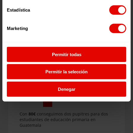
Estadística
Marketing
En Entreculturas queremos seguir
promoviendo el acceso a la educación y
Permitir todas
acompañando a más personas en contextos
vulnerables.
Permitir la selección
¿Cómo quieres colaborar?
Denegar
Otra
30€
80€
150€
Cantidad
Con
80€
conseguimos dos pupitres para dos
estudiantes de educación primaria en
Guatemala