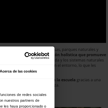
tivos que utilizan áreas boscosas, parques naturales y
stro, inspirando una educación holística que promueve
biodiversidad, el ciclo de la vida y los sistemas naturales
 interactúan directamente con el entorno, lo que les
iones y la colaboración.
Acerca de las cookies
integración y compromiso con la escuela
gracias a una
ión y aprecio por la naturaleza.
os.
 funciones de redes sociales
con nuestros partners de
ue les haya proporcionado o