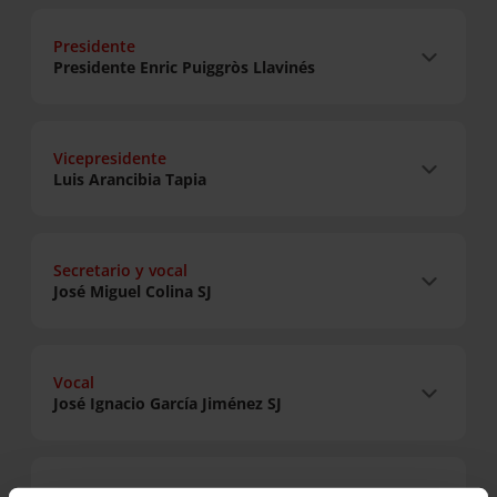
Presidente
Presidente Enric Puiggròs Llavinés
Vicepresidente
Luis Arancibia Tapia
Secretario y vocal
José Miguel Colina SJ
Vocal
José Ignacio García Jiménez SJ
Vocal