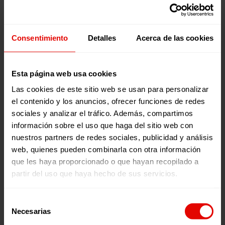
José Ignacio Eguizábal Escribano
Consentimiento
Detalles
Acerca de las cookies
Vocal
Eva Castillo Sanz
Esta página web usa cookies
Las cookies de este sitio web se usan para personalizar
Vocal
el contenido y los anuncios, ofrecer funciones de redes
Julia Navarro
sociales y analizar el tráfico. Además, compartimos
información sobre el uso que haga del sitio web con
nuestros partners de redes sociales, publicidad y análisis
web, quienes pueden combinarla con otra información
Vocal
Jenny Cafiso
que les haya proporcionado o que hayan recopilado a
partir del uso que haya hecho de sus servicios.
Selección
Vocal
María del Carmen de la Fuente
Necesarias
de
consentimiento