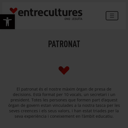
Vés
al
Obre la barra d'eines
contingut
PATRONAT
El patronat és el nostre màxim òrgan de presa de
decisions. Està format per 10 vocals, un secretari i un
president. Totes les persones que formen part d’aquest
òrgan de govern estan vinculades a la nostra tasca per les
seves creences i els seus valors, i han estat triades per la
seva experiència i coneixement en l’àmbit educatiu.