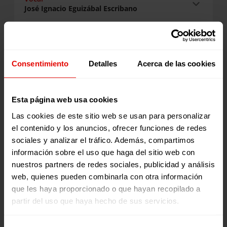
José Ignacio Eguizábal Escribano
Vocal
Eva Castillo Sanz
Consentimiento
Detalles
Acerca de las cookies
Esta página web usa cookies
Vocal
Marta Riopérez Orta
Las cookies de este sitio web se usan para personalizar
el contenido y los anuncios, ofrecer funciones de redes
sociales y analizar el tráfico. Además, compartimos
Vocal
información sobre el uso que haga del sitio web con
Julia Navarro
nuestros partners de redes sociales, publicidad y análisis
web, quienes pueden combinarla con otra información
que les haya proporcionado o que hayan recopilado a
partir del uso que haya hecho de sus servicios.
Vocal
Jenny Cafiso