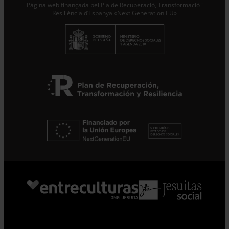
Pàgina web finançada pel Pla de Recuperació, Transformació i
Subscriure’m
Resiliència d’Espanya «Next Generation EU»