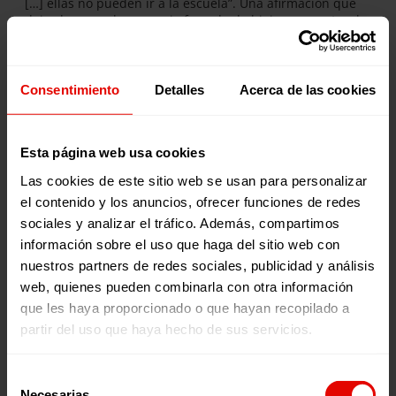
[…] ellas no pueden ir a la escuela”. Una afirmación que
deja claro que la ausencia forzada de higiene menstrual
se convierte en un obstáculo para el desarrollo personal
de miles de niñas en el mundo.
¿Qué es ‘Voces por una Causa’
Consentimiento
Detalles
Acerca de las cookies
con Julia Navarro?
Esta página web usa cookies
Presentado por la escritora y periodista Julia Navarro,
‘Voces por una causa’
es el podcast semanal de la ONG
Las cookies de este sitio web se usan para personalizar
Entreculturas
que explora cuestiones sociales,
el contenido y los anuncios, ofrecer funciones de redes
medioambientales y culturales a través de testimonios en
primera persona. Los programas se emiten todos los
sociales y analizar el tráfico. Además, compartimos
jueves en nuestro canal de
Youtube
, en
Spotify
, en
Ivoox
,
información sobre el uso que haga del sitio web con
y en
Apple Podcast
.
nuestros partners de redes sociales, publicidad y análisis
web, quienes pueden combinarla con otra información
que les haya proporcionado o que hayan recopilado a
partir del uso que haya hecho de sus servicios.
Selección
Necesarias