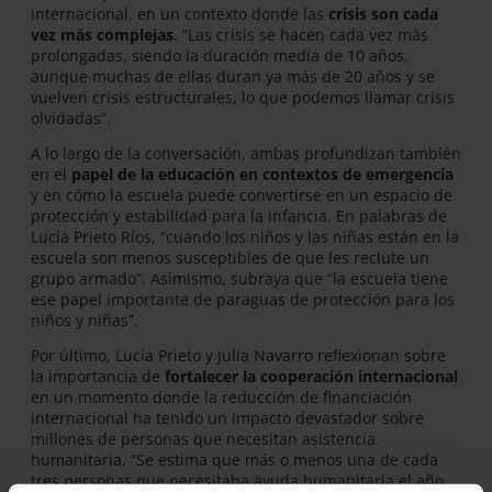
internacional, en un contexto donde las
crisis son cada
vez más complejas
. “Las crisis se hacen cada vez más
prolongadas, siendo la duración media de 10 años,
aunque muchas de ellas duran ya más de 20 años y se
vuelven crisis estructurales, lo que podemos llamar crisis
olvidadas”.
A lo largo de la conversación, ambas profundizan también
en el
papel de la educación en contextos de emergencia
y en cómo la escuela puede convertirse en un espacio de
protección y estabilidad para la infancia. En palabras de
Lucía Prieto Ríos, “cuando los niños y las niñas están en la
escuela son menos susceptibles de que les reclute un
grupo armado”. Asimismo, subraya que “la escuela tiene
ese papel importante de paraguas de protección para los
niños y niñas”.
Por último, Lucía Prieto y Julia Navarro reflexionan sobre
la importancia de
fortalecer la cooperación internacional
en un momento donde la reducción de financiación
internacional ha tenido un impacto devastador sobre
millones de personas que necesitan asistencia
humanitaria. “Se estima que más o menos una de cada
tres personas que necesitaba ayuda humanitaria el año