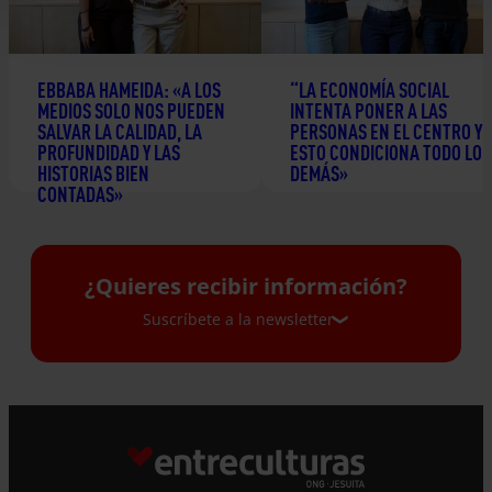
EBBABA HAMEIDA: «A LOS
“LA ECONOMÍA SOCIAL
MEDIOS SOLO NOS PUEDEN
INTENTA PONER A LAS
SALVAR LA CALIDAD, LA
PERSONAS EN EL CENTRO Y
PROFUNDIDAD Y LAS
ESTO CONDICIONA TODO LO
HISTORIAS BIEN
DEMÁS»
CONTADAS»
24 junio 2026
2 julio 2026
¿Quieres recibir información?
Suscríbete a la newsletter
Suscríbete a la newsletter
Si quieres recibir nuestra newsletter mensual
y los correos puntuales en los que te