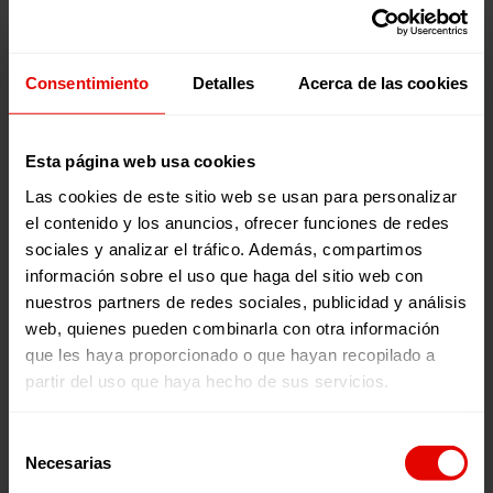
pasado no lo pudo recibir”, señala Lucía Prieto.
¿Qué es ‘Voces por una Causa’
con Julia Navarro?
Consentimiento
Detalles
Acerca de las cookies
Presentado por la escritora y periodista Julia Navarro,
‘Voces por una causa’
es el podcast semanal de la ONG
Esta página web usa cookies
Entreculturas
que explora cuestiones sociales,
Las cookies de este sitio web se usan para personalizar
medioambientales y culturales a través de testimonios en
primera persona. Los programas se emiten todos los
el contenido y los anuncios, ofrecer funciones de redes
jueves en nuestro canal de
Youtube
, en
Spotify
, en
Ivoox
,
sociales y analizar el tráfico. Además, compartimos
y en
Apple Podcast
.
información sobre el uso que haga del sitio web con
nuestros partners de redes sociales, publicidad y análisis
web, quienes pueden combinarla con otra información
que les haya proporcionado o que hayan recopilado a
partir del uso que haya hecho de sus servicios.
Selección
Necesarias
de