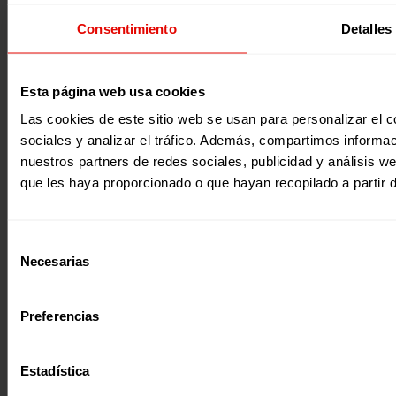
noticias@entreculturas.org
Consentimiento
Detalles
Facebook
X
YouTube
Instagram
LinkedIn
Bluesky
Apellidos
Correo electrónico *
Esta página web usa cookies
Las cookies de este sitio web se usan para personalizar el c
Únete al equipo
Privacidad
Acepto la
Política de Privacidad
*
sociales y analizar el tráfico. Además, compartimos informac
Voluntariado
Accesibilidad
Desde ENTRECULTURAS FE Y ALEGRÍA ESPAÑA
nuestros partners de redes sociales, publicidad y análisis 
Prensa
Cookies
trataremos los datos aportados en calidad de
Aviso legal
que les haya proporcionado o que hayan recopilado a partir 
Responsable del tratamiento con la finalidad de…
Seguir
leyendo
.
Suscribirme
Selección
Página web financiada por el Plan de Recuperación, Transformación y
Necesarias
Resiliencia de España «Next Generation EU»
de
consentimiento
Preferencias
Estadística