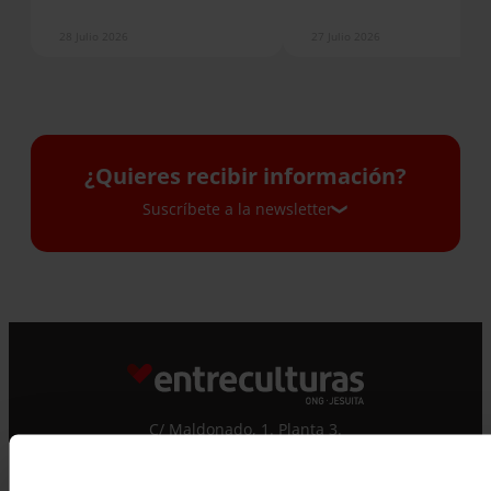
28 Julio 2026
27 Julio 2026
¿Quieres recibir información?
Suscríbete a la newsletter
Suscríbete a la newsletter
Si quieres recibir nuestra newsletter mensual
y los correos puntuales en los que te
ofrecemos información, no dejes de completar
este formulario. Al instante, te daremos de
C/ Maldonado, 1. Planta 3.
alta en nuestra base de datos y podrás estar
28006 – Madrid
al tanto de todas las novedades.
Nombre *
Tlf. 91 590 26 72