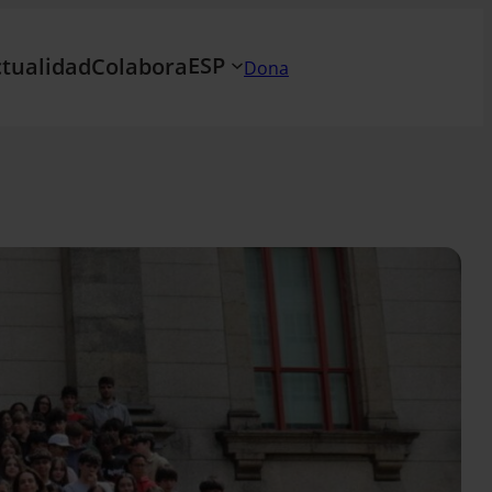
ESP
tualidad
Colabora
Dona