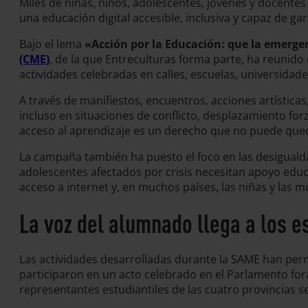
Miles de niñas, niños, adolescentes, jóvenes y docente
una educación digital accesible, inclusiva y capaz de ga
Bajo el lema
«Acción por la Educación: que la emerge
(CME)
, de la que Entreculturas forma parte, ha reunido 
actividades celebradas en calles, escuelas, universidad
A través de manifiestos, encuentros, acciones artística
incluso en situaciones de conflicto, desplazamiento for
acceso al aprendizaje es un derecho que no puede que
La campaña también ha puesto el foco en las desigualda
adolescentes afectados por crisis necesitan apoyo edu
acceso a internet y, en muchos países, las niñas y las 
La voz del alumnado llega a los e
Las actividades desarrolladas durante la SAME han perm
participaron en un acto celebrado en el Parlamento fora
representantes estudiantiles de las cuatro provincias se