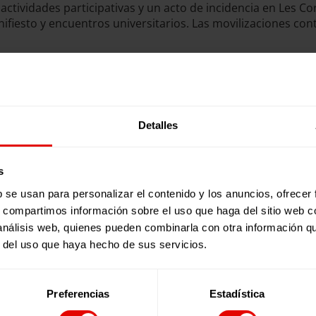
tividades participativas y un acto de incidencia en Les Cor
manifiesto y encuentros universitarios. Las movilizaciones 
izar el aprendizaje
al, pero puede convertirse en una herramienta esencial par
Detalles
d educativa participante en la SAME ha reclamado inversione
todas las personas.
e garantizar el derecho a aprender en contextos de crisis 
s
ertir en educación digital inclusiva y segura es también inv
b se usan para personalizar el contenido y los anuncios, ofrecer
s, compartimos información sobre el uso que haga del sitio web 
 análisis web, quienes pueden combinarla con otra información q
r del uso que haya hecho de sus servicios.
Preferencias
Estadística