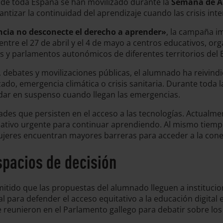
s de toda España se han movilizado durante la
Semana de Ac
rantizar la continuidad del aprendizaje cuando las crisis int
ncia no desconecte el derecho a aprender»
, la campaña i
entre el 27 de abril y el 4 de mayo a centros educativos, or
es y parlamentos autonómicos de diferentes territorios del 
s, debates y movilizaciones públicas, el alumnado ha reivin
zado, emergencia climática o crisis sanitaria. Durante toda
dar en suspenso cuando llegan las emergencias.
des que persisten en el acceso a las tecnologías. Actualmen
cativo urgente para continuar aprendiendo. Al mismo tiemp
mujeres encuentran mayores barreras para acceder a la conec
spacios de decisión
itido que las propuestas del alumnado lleguen a institucio
l para defender el acceso equitativo a la educación digital 
 reunieron en el Parlamento gallego para debatir sobre los 