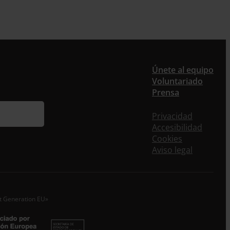
Únete al equipo
ieres recibir nuestra newsletter mensual y los
Voluntariado
eos puntuales en los que te ofrecemos
Prensa
rmación, no dejes de completar este formulario.
nstante, te daremos de alta en nuestra base de
Privacidad
s y podrás estar al tanto de todas las novedades.
Accesibilidad
Cookies
re *
Aviso legal
idos
o electrónico *
xt Generation EU»
epto la
Política de Privacidad
*