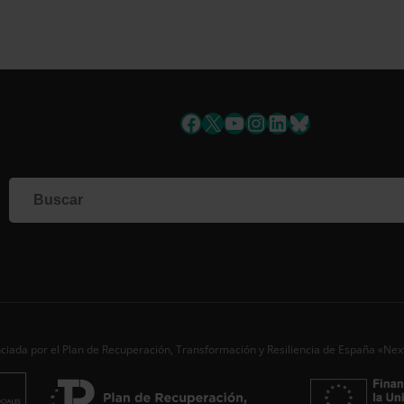
Suscríbete a la newsletter
Facebook
X
YouTube
Instagram
LinkedIn
Bluesky
Si qu
corr
info
Al i
dato
Nomb
Apell
Corre
ciada por el Plan de Recuperación, Transformación y Resiliencia de España «Ne
Ac