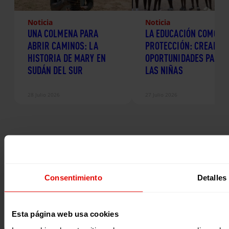
Noticia
Noticia
UNA COLMENA PARA
LA EDUCACIÓN COMO
ABRIR CAMINOS: LA
PROTECCIÓN: CREANDO
HISTORIA DE MARY EN
OPORTUNIDADES PARA
SUDÁN DEL SUR
LAS NIÑAS
28 Julio 2026
27 Julio 2026
¿Quieres recibir información?
Suscríbete a la newsletter
Consentimiento
Detalles
Suscríbete a la newsletter
Esta página web usa cookies