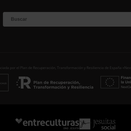
Si qu
corr
info
Al i
dato
Nomb
Apell
Corre
ciada por el Plan de Recuperación, Transformación y Resiliencia de España «Ne
Ac
Desde
aporta
de…
S