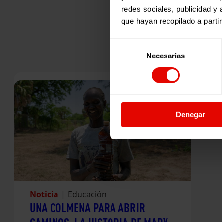
redes sociales, publicidad y
que hayan recopilado a parti
Selección
Necesarias
de
consentimiento
Denegar
Noticia
|
Educación
UNA COLMENA PARA ABRIR