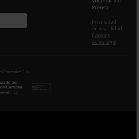
Voluntariado
ieres recibir nuestra newsletter mensual y los
Prensa
eos puntuales en los que te ofrecemos
rmación, no dejes de completar este formulario.
Privacidad
nstante, te daremos de alta en nuestra base de
Accesibilidad
s y podrás estar al tanto de todas las novedades.
Cookies
re *
Aviso legal
idos
o electrónico *
xt Generation EU»
epto la
Política de Privacidad
*
 ENTRECULTURAS FE Y ALEGRÍA ESPAÑA trataremos los datos
dos en calidad de Responsable del tratamiento con la finalidad
eguir leyendo
.
Suscribirme