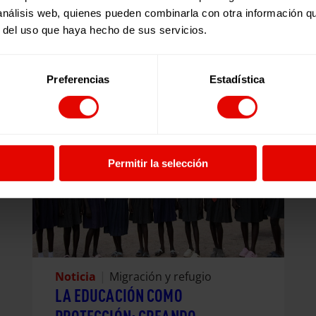
 análisis web, quienes pueden combinarla con otra información q
r del uso que haya hecho de sus servicios.
Noticias relacionadas:
Preferencias
Estadística
Permitir la selección
Noticia
|
Migración y refugio
LA EDUCACIÓN COMO