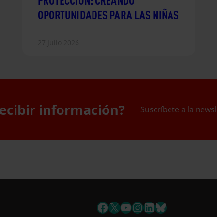
PROTECCIÓN: CREANDO
OPORTUNIDADES PARA LAS NIÑAS
27 Julio 2026
ecibir información?
Suscríbete a la newsl
uscríbete a la newslett
Facebook
X
YouTube
Instagram
LinkedIn
Bluesky