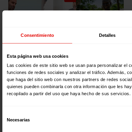
Consentimiento
Detalles
Noticia
Noticia
MARTÍN IRIBERRI SJ
UNA COLMENA PARA
RELEVA A LUIS ARANCIBIA
ABRIR CAMINOS: LA
Esta página web usa cookies
AL FRENTE DEL SECTOR
HISTORIA DE MARY EN
Las cookies de este sitio web se usan para personalizar el c
SOCIAL
SUDÁN DEL SUR
funciones de redes sociales y analizar el tráfico. Además, 
que haga del sitio web con nuestros partners de redes social
29 Julio 2026
28 Julio 2026
quienes pueden combinarla con otra información que les ha
recopilado a partir del uso que haya hecho de sus servicios.
Selección
¿Quieres recibir información?
Necesarias
de
consentimiento
Suscríbete a la newsletter