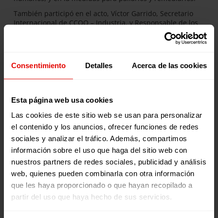
También participó en el acto, Víctor Garrido, Secretario
Internacional de CCOO – Industria, y Responsable de los
Acuerdos Marcos Globales con multinacionales españolas
para la promoción de la libertad sindical y la defensa de
los derechos de los trabajadores y trabajadoras, en los
países donde estas empresas trabajan y tienen sus
Consentimiento
Detalles
Acerca de las cookies
cadenas de proveedores.
Y finalmente intervino Joaquín Nieto, Director General de
la OIT España, quien hizo especial hincapié en el
Esta página web usa cookies
cumplimiento de la Agenda 2030 y los 17 ODS, en el
marco de la industria textil española y mundial.
Las cookies de este sitio web se usan para personalizar
el contenido y los anuncios, ofrecer funciones de redes
sociales y analizar el tráfico. Además, compartimos
información sobre el uso que haga del sitio web con
Noticias relacionadas:
nuestros partners de redes sociales, publicidad y análisis
web, quienes pueden combinarla con otra información
que les haya proporcionado o que hayan recopilado a
partir del uso que haya hecho de sus servicios.