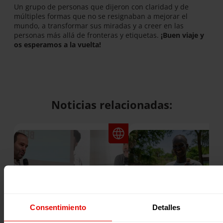
Un grupo de personas que dijeron con claridad y de
múltiples formas que no se resignaban a mejorar el
mundo, a transformar sus miradas y a creer en las
personas más allá de fronteras y etiquetas.
¡Buen viaje y
os esperamos a la vuelta!
Noticias relacionadas:
Consentimiento
Detalles
Noticia
Noticia
MARTÍN IRIBERRI SJ
UNA COLMENA PARA