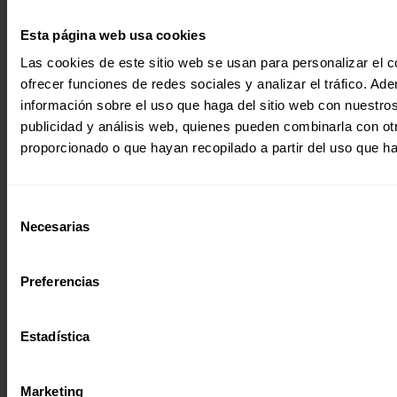
RELEVA A LUIS ARANCIBIA
ABRIR CAMINOS: LA
Esta página web usa cookies
AL FRENTE DEL SECTOR
HISTORIA DE MARY EN
SOCIAL
SUDÁN DEL SUR
Las cookies de este sitio web se usan para personalizar el c
ofrecer funciones de redes sociales y analizar el tráfico. 
información sobre el uso que haga del sitio web con nuestros
29 Julio 2026
28 Julio 2026
publicidad y análisis web, quienes pueden combinarla con ot
proporcionado o que hayan recopilado a partir del uso que h
Selección
¿Quieres recibir información?
Necesarias
de
Suscríbete a la newsletter
consentimiento
Preferencias
Suscríbete a la newsletter
Estadística
Si quieres recibir nuestra newsletter mensual
y los correos puntuales en los que te
Marketing
ofrecemos información, no dejes de completar