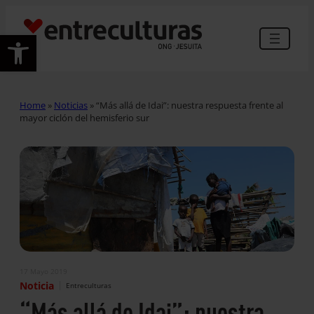
Abrir barra de herramientas
Home
»
Noticias
»
“Más allá de Idai”: nuestra respuesta frente al
mayor ciclón del hemisferio sur
17 Mayo 2019
|
Noticia
Entreculturas
“Más allá de Idai”: nuestra