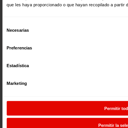
Página web financiada por el Plan de Recuperación, Transformación y
que les haya proporcionado o que hayan recopilado a partir 
Resiliencia de España «Next Generation EU»
Selección
Necesarias
de
consentimiento
Preferencias
Estadística
Marketing
Permitir to
Permitir la sel