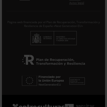
trataremos los datos aportados en calidad de
Aviso legal
Responsable del tratamiento con la finalidad de…
Seguir
leyendo
.
Suscribirme
Página web financiada por el Plan de Recuperación, Transformación y
Resiliencia de España «Next Generation EU»