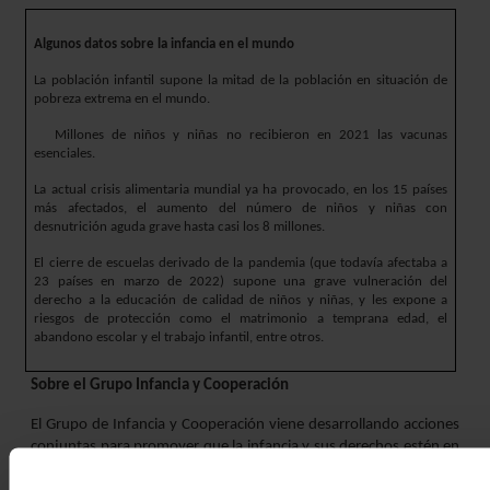
Algunos datos sobre la infancia en el mundo
La población infantil supone la mitad de la población en situación de
pobreza extrema en el mundo.
25 Millones de niños y niñas no recibieron en 2021 las vacunas
esenciales.
La actual crisis alimentaria mundial ya ha provocado, en los 15 países
más afectados, el aumento del número de niños y niñas con
desnutrición aguda grave hasta casi los 8 millones.
El cierre de escuelas derivado de la pandemia (que todavía afectaba a
23 países en marzo de 2022) supone una grave vulneración del
derecho a la educación de calidad de niños y niñas,
y les expone a
riesgos de protección como el matrimonio a temprana edad, el
abandono escolar y el trabajo infantil, entre otros
.
Sobre el Grupo Infancia y Cooperación
El Grupo de Infancia y Cooperación viene desarrollando acciones
conjuntas para promover que la infancia y sus derechos estén en
el corazón de la política de Cooperación Española desde 2012.