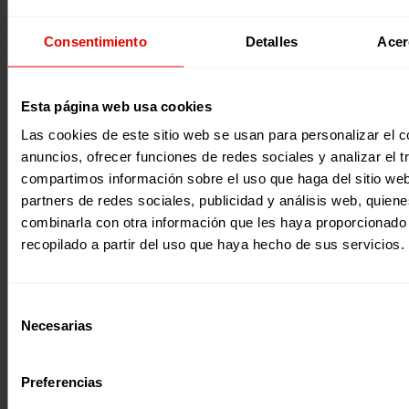
Desde 2018 se formalizó como Grupo de trabajo conjunto de La
Coordinadora de Organizaciones para el Desarrollo y la
Plataforma de Infancia. Actualmente forman parte del Grupo las
Consentimiento
Detalles
Acer
siguientes entidades: Acción contra el Hambre, Aldeas Infantiles
SOS, Educo, Entreculturas, Plan International, Proyecto Solidario,
Save the Children, Tierra de Hombres, UNICEF España y World
Esta página web usa cookies
Vision.
Las cookies de este sitio web se usan para personalizar el c
anuncios, ofrecer funciones de redes sociales y analizar el t
compartimos información sobre el uso que haga del sitio we
partners de redes sociales, publicidad y análisis web, quien
combinarla con otra información que les haya proporcionado
recopilado a partir del uso que haya hecho de sus servicios.
Selección
Necesarias
de
Noticias relacionadas:
consentimiento
Preferencias