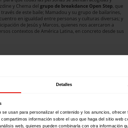
Azdine y Chema del
grupo de breakdance Open Step
, que
a través de este baile; Mamadou y su grupo de bailarines,
cuentro en igualdad entre personas y culturas diversas; y
rticipación de Jesús y Marcos, quienes nos acercaron a
iversos contextos de América Latina, en concreto desde sus
Detalles
s
b se usan para personalizar el contenido y los anuncios, ofrecer
s, compartimos información sobre el uso que haga del sitio web 
 análisis web, quienes pueden combinarla con otra información q