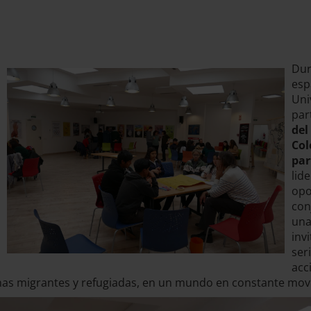
Dur
esp
Uni
par
del
Col
par
lid
opo
con
una
inv
ser
acc
as migrantes y refugiadas, en un mundo en constante mov