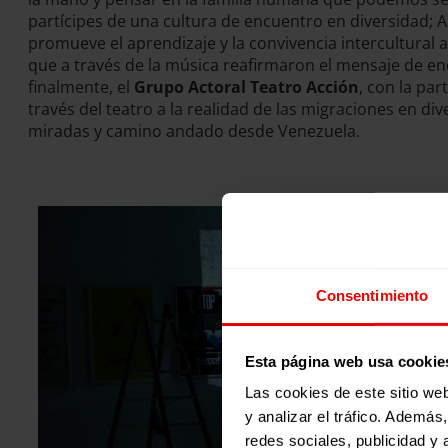
partícipes de una cultura de encuentro en diversidad; 
promueve el aprendizaje y la convivencia intercultural 
que a través de la música reafirmaron el mensaje de en
finalmente, el
Grupo Actoral Teatro Acción
, con la pa
través del teatro a la realidad de las migraciones en d
miradas y camino andado desde Venezuela.
Consentimiento
Esta página web usa cookie
Las cookies de este sitio we
y analizar el tráfico. Ademá
redes sociales, publicidad y