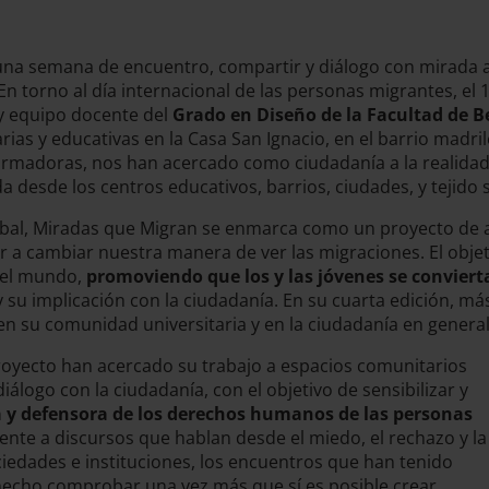
una semana de encuentro, compartir y diálogo con mirada a
n torno al día internacional de las personas migrantes, el 
y equipo docente del
Grado en Diseño de la Facultad de B
ias y educativas en la Casa San Ignacio, en el barrio madri
ormadoras, nos han acercado como ciudadanía a la realidad 
 desde los centros educativos, barrios, ciudades, y tejido
al, Miradas que Migran se enmarca como un proyecto de apr
 a cambiar nuestra manera de ver las migraciones. El objet
n el mundo,
promoviendo que los y las jóvenes se convier
y su implicación con la ciudadanía. En su cuarta edición, m
en su comunidad universitaria y en la ciudadanía en gener
proyecto han acercado su trabajo a espacios comunitarios
álogo con la ciudadanía, con el objetivo de sensibilizar y
a y defensora de los derechos humanos de las personas
nte a discursos que hablan desde el miedo, el rechazo y la
edades e instituciones, los encuentros que han tenido
hecho comprobar una vez más que sí es posible crear