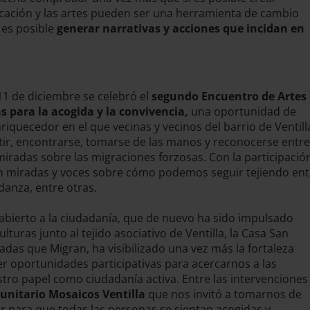
ación y las artes pueden ser una herramienta de cambio
í es posible
generar narrativas y acciones que incidan en
11 de diciembre se celebró el
segundo Encuentro de Artes
 para la acogida y la convivencia,
una oportunidad de
iquecedor en el que vecinas y vecinos del barrio de Ventilla
ir, encontrarse, tomarse de las manos y reconocerse entr
miradas sobre las migraciones forzosas. Con la participación
 miradas y voces sobre cómo podemos seguir tejiendo entor
 danza, entre otras.
 abierto a la ciudadanía, que de nuevo ha sido impulsado
lturas junto al tejido asociativo de Ventilla, la Casa San
adas que Migran, ha visibilizado una vez más la fortaleza
er oportunidades participativas para acercarnos a las
stro papel como ciudadanía activa. Entre las intervenciones
unitario Mosaicos Ventilla
que nos invitó a tomarnos de
 para que todas las personas se sientan acogidas y