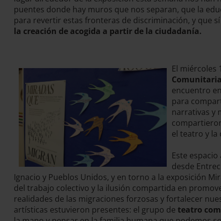
puentes donde hay muros que nos separan, que la educ
para revertir estas fronteras de discriminación, y que s
la creación de acogida a partir de la ciudadanía.
El miércoles 
Comunitarias
encuentro enr
para compart
narrativas y 
compartieron
el teatro y la
Este espacio
desde Entrecu
Ignacio y Pueblos Unidos, y en torno a la exposición Mir
del trabajo colectivo y la ilusión compartida en promov
realidades de las migraciones forzosas y fortalecer nue
artísticas estuvieron presentes: el grupo de
teatro com
la mano y pensar en la familia humana que podemos ser