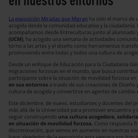
La exposición Miradas que Migran
ha sido el marco de 
acogida desde la comunidad educativa y la ciudadanía. E
acompañamos desde Entreculturas junto al alumnado 
(UCM)
, ha acogido una semana de actividades comunitar
torno a las artes y el diseño como herramientas transf
promoviendo entre todas y todos una cultura de acogida
Desde un enfoque de Educación para la Ciudadanía Glob
migraciones forzosas en el mundo, que busca contribuir
participante sobre la situación de movilidad forzosa e
en sus entornos
a través de sus creaciones de Diseño 
cultura de acogida y convertirse en agentes de cambio 
Este diciembre, de nuevo, estudiantes y docentes del 
más allá de la Universidad para promover encuentro y di
seguir construyendo
una cultura acogedora, solidari
en situación de movilidad forzosa.
Como respuesta fre
discriminación, que vemos en aumento en nuestras soci
lugar alrededor de la exposición esta semana nos han 