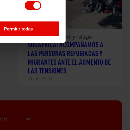
Permitir todas
Noticia
|
Migración y refugio
SUDÁFRICA: ACOMPAÑAMOS A
LAS PERSONAS REFUGIADAS Y
MIGRANTES ANTE EL AUMENTO DE
LAS TENSIONES
24 Julio 2026
etter