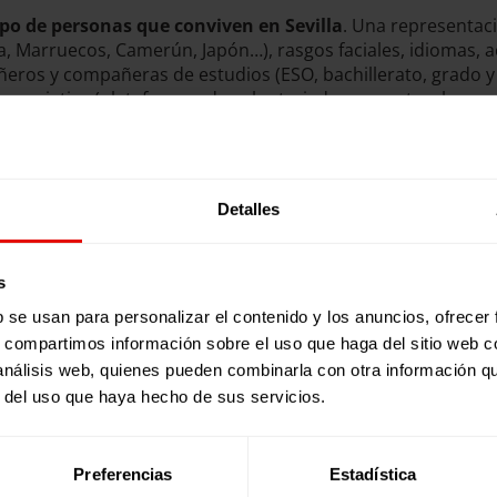
upo de personas que conviven en Sevilla
. Una representaci
a, Marruecos, Camerún, Japón…), rasgos faciales, idiomas, a
ros y compañeras de estudios (ESO, bachillerato, grado y 
 asociativa (plataformas de voluntariado, proyectos, herma
ravés de la convivencia de su ciudadanía. El acto de inaugura
evilla). La exposición se exhibirá en el centro
del 20 de may
 para centros educativos, después del verano circulará po
Detalles
s
Noticias relacionadas:
b se usan para personalizar el contenido y los anuncios, ofrecer
s, compartimos información sobre el uso que haga del sitio web 
 análisis web, quienes pueden combinarla con otra información q
r del uso que haya hecho de sus servicios.
Preferencias
Estadística