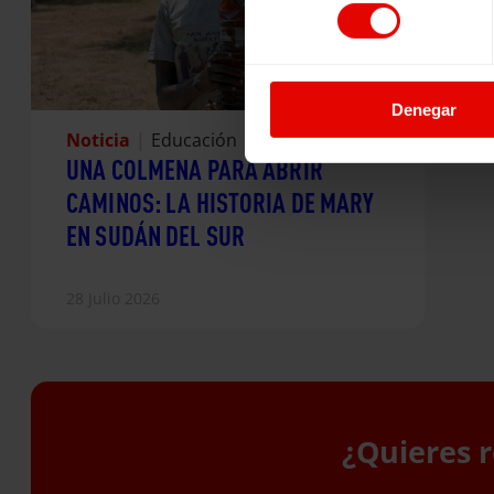
consentimiento
Denegar
Noticia
|
Educación
UNA COLMENA PARA ABRIR
CAMINOS: LA HISTORIA DE MARY
EN SUDÁN DEL SUR
28 Julio 2026
¿Quieres r