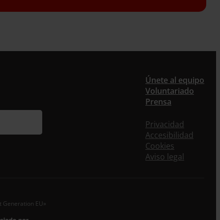
er
Únete al equipo
Voluntariado
ieres recibir nuestra newsletter mensual y los
Prensa
eos puntuales en los que te ofrecemos
rmación, no dejes de completar este formulario.
Privacidad
nstante, te daremos de alta en nuestra base de
Accesibilidad
s y podrás estar al tanto de todas las novedades.
Cookies
re *
Aviso legal
idos
o electrónico *
xt Generation EU»