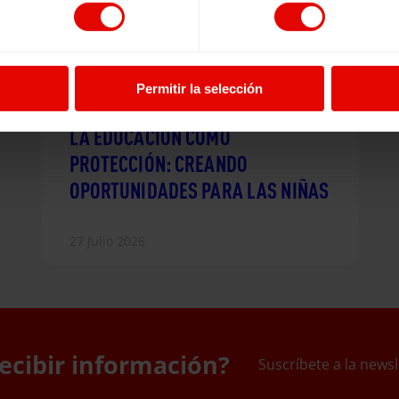
Permitir la selección
Noticia
|
Migración y refugio
LA EDUCACIÓN COMO
PROTECCIÓN: CREANDO
OPORTUNIDADES PARA LAS NIÑAS
27 Julio 2026
ecibir información?
Suscríbete a la newsl