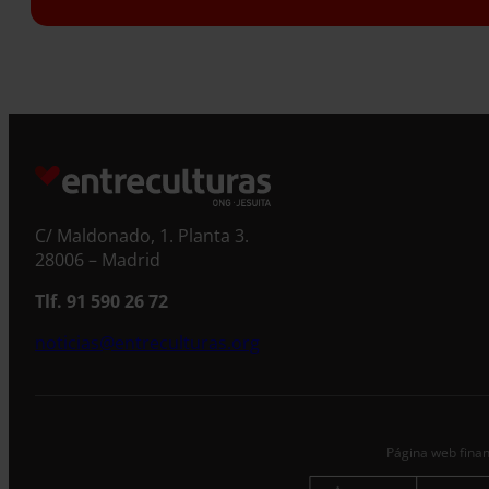
S
C/ Maldonado, 1. Planta 3.
28006 – Madrid
Tlf. 91 590 26 72
noticias@entreculturas.org
Página web finan