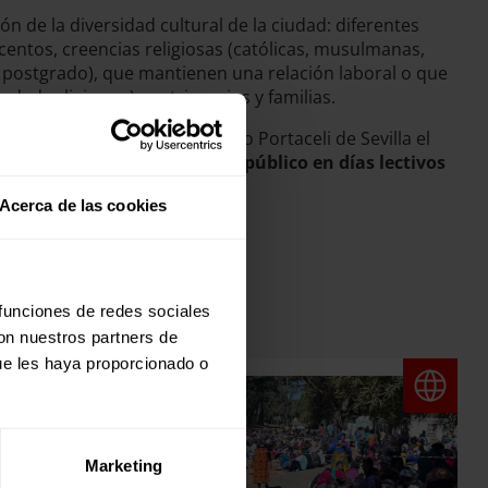
ón de la diversidad cultural de la ciudad: diferentes
centos, creencias religiosas (católicas, musulmanas,
postgrado), que mantienen una relación laboral o que
ndad religiosa…), matrimonios y familias.
ción tendrá lugar en el colegio Portaceli de Sevilla el
o al 4 de junio, accesible al público en días lectivos
r colegios de toda Andalucía.
Acerca de las cookies
 funciones de redes sociales
con nuestros partners de
ue les haya proporcionado o
Marketing