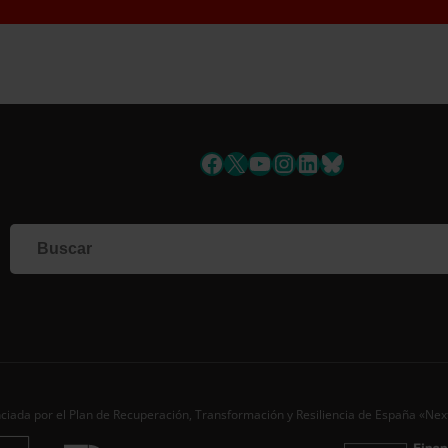
uscríbete a la newslett
Facebook
X
YouTube
Instagram
LinkedIn
Bluesky
Si qu
corr
info
Al i
dato
Nomb
Apell
Corre
ciada por el Plan de Recuperación, Transformación y Resiliencia de España «Ne