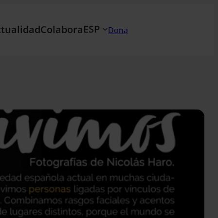
ESP
tualidad
Colabora
Dona