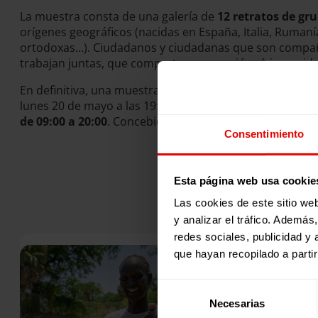
La muestra consta de una galería de
12 retratos de gr
orígenes geográficos (nacidas en España, Italia, Rumaní
ortodoxas…). Ciudadanos y ciudadanas que son compañe
trabajan juntas, que comparten proyección cívica o vida
En definitiva, una muestra del mapa social de Sevilla a t
lunes 20 de mayo a las 19:30 (Avenida Eduardo Dato 20, S
de 09:00 a 20:00
. Concebida como herramienta formativa
Consentimiento
Esta página web usa cookie
Las cookies de este sitio we
y analizar el tráfico. Ademá
redes sociales, publicidad y
que hayan recopilado a parti
Selección
Necesarias
de