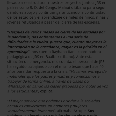
llevado a reestructurar nuestros proyectos junto a JRS en
países como R. D. del Congo, Malaui o Líbano para seguir
dándoles apoyo y continuar garantizando la continuidad
de los estudios y el aprendizaje de miles de niños, niñas y
jóvenes refugiados a pesar del cierre de las escuelas.
“
Después de varios meses de cierre de las escuelas por
la pandemia, nos enfrentamos a una serie de
dificultades a la vuelta, puesto que, cuanto mayor es la
interrupción de la enseñanza, mayor es la pérdida en el
aprendizaje
”
, nos cuenta Rayhana Itani, coordinadora
pedagógica de JRS en Baalbek (Líbano). Ante esta
situación de emergencia, nos cuenta, el personal de JRS
ha seguido trabajando con el mismo tesón que hace 40
años para dar respuesta a la crisis. “
Hacemos entrega de
materiales que los padres y madres y comenzamos a
trabajar de forma online, a través de clases por
Whatsapp, enviando las clases grabadas por notas de voz
a los estudiantes
”, explica.
“
El mejor servicio que podemos brindar a la sociedad
actual es convertirnos en hombres y mujeres
verdaderamente humanos
”, afirmaba Arrupe.
Sus
palabras, su legado y su misión siguen vivas y más