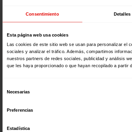
Nombre *
Tlf. 91 590 26 72
noticias@entreculturas.org
Consentimiento
Detalles
Facebook
X
YouTube
Instagram
LinkedIn
Bluesky
Apellidos
Esta página web usa cookies
Correo electrónico *
Las cookies de este sitio web se usan para personalizar el c
Únete al equipo
Privacidad
sociales y analizar el tráfico. Además, compartimos informac
Acepto la
Política de Privacidad
*
Voluntariado
Accesibilidad
Desde ENTRECULTURAS FE Y ALEGRÍA ESPAÑA
nuestros partners de redes sociales, publicidad y análisis 
Prensa
Cookies
trataremos los datos aportados en calidad de
Aviso legal
que les haya proporcionado o que hayan recopilado a partir 
Responsable del tratamiento con la finalidad de…
Seguir
leyendo
.
Suscribirme
Selección
Página web financiada por el Plan de Recuperación, Transformación y
Necesarias
de
Resiliencia de España «Next Generation EU»
consentimiento
Preferencias
Estadística