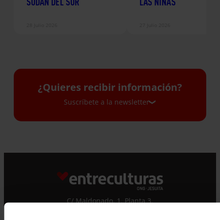
SUDÁN DEL SUR
LAS NIÑAS
28 Julio 2026
27 Julio 2026
¿Quieres recibir información?
Suscríbete a la newsletter
Suscríbete a la newsletter
Si quieres recibir nuestra newsletter mensual
y los correos puntuales en los que te
ofrecemos información, no dejes de completar
este formulario. Al instante, te daremos de
C/ Maldonado, 1. Planta 3.
alta en nuestra base de datos y podrás estar
28006 – Madrid
al tanto de todas las novedades.