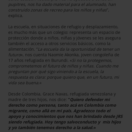
pupitres, nos ha dado material para el alumnado, han
construido zonas de recreo para los niños y niñas
”,
explica.
La escuela, en situaciones de refugio y desplazamiento,
es mucho más que un colegio: representa un espacio de
protección donde a niños, niñas y jóvenes se les asegura
también el acceso a otros servicios básicos, como la
alimentación. “
La escuela da la oportunidad de tener un
futuro
«, nos cuenta Naomie Akonka, joven congoleña de
17 años refugiada en Burundi. «
Si no la protegemos,
comprometemos el futuro de niños y niñas. Cuando me
preguntan por qué sigo viniendo a la escuela, la
respuesta es clara: porque quiero que, en un futuro, mi
vida sea buena.
«
Desde Colombia, Grace Navas, refugiada venezolana y
madre de tres hijos, nos dice:
“
Q
uiero defender mi
derecho como persona, tanto acá en Colombia como
migrante, como allá en mi país. Agradezco todo el
apoyo y conocimientos que nos han brindado desde JRS
siendo refugiada. Hoy tengo salvoconducto y mis hijos
y yo también tenemos derecho a la salud
.»