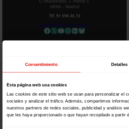
C/ Maldonado, 1. Planta 3.
alta en nuestra base de datos y podrás estar
28006 – Madrid
al tanto de todas las novedades.
Nombre *
Tlf. 91 590 26 72
noticias@entreculturas.org
Facebook
X
YouTube
Instagram
LinkedIn
Bluesky
Apellidos
Correo electrónico *
Únete al equipo
Privacidad
Acepto la
Política de Privacidad
*
Consentimiento
Detalles
Voluntariado
Accesibilidad
Desde ENTRECULTURAS FE Y ALEGRÍA ESPAÑA
Prensa
Cookies
trataremos los datos aportados en calidad de
Aviso legal
Responsable del tratamiento con la finalidad de…
Seguir
leyendo
.
Esta página web usa cookies
Suscribirme
Las cookies de este sitio web se usan para personalizar el c
Página web financiada por el Plan de Recuperación, Transformación y
sociales y analizar el tráfico. Además, compartimos informac
Resiliencia de España «Next Generation EU»
nuestros partners de redes sociales, publicidad y análisis 
que les haya proporcionado o que hayan recopilado a partir 