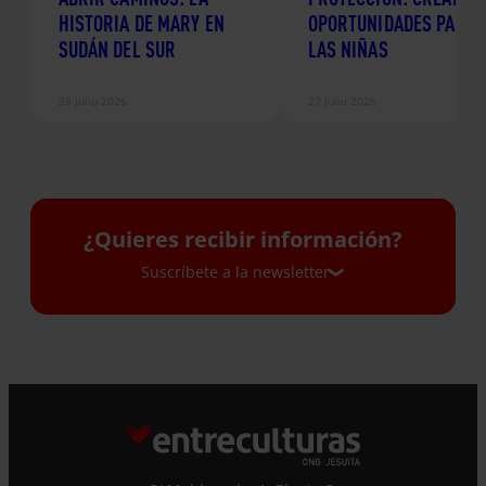
HISTORIA DE MARY EN
OPORTUNIDADES PARA
SUDÁN DEL SUR
LAS NIÑAS
28 Julio 2026
27 Julio 2026
¿Quieres recibir información?
Suscríbete a la newsletter
Suscríbete a la newsletter
Si quieres recibir nuestra newsletter mensual
y los correos puntuales en los que te
ofrecemos información, no dejes de completar
este formulario. Al instante, te daremos de