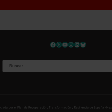
uscríbete a la newslett
Facebook
X
YouTube
Instagram
LinkedIn
Bluesky
Si qu
corr
info
Al i
dato
Nomb
Apell
Corre
ciada por el Plan de Recuperación, Transformación y Resiliencia de España «Ne