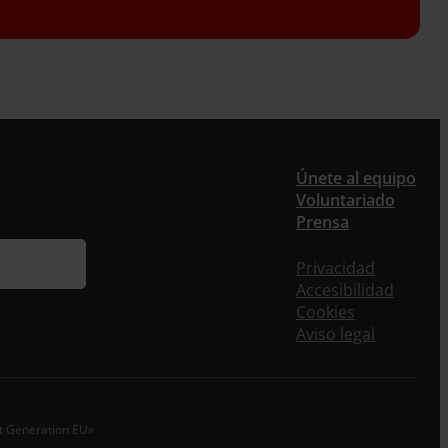
er
Únete al equipo
Voluntariado
ieres recibir nuestra newsletter mensual y los
Prensa
eos puntuales en los que te ofrecemos
rmación, no dejes de completar este formulario.
Privacidad
nstante, te daremos de alta en nuestra base de
Accesibilidad
s y podrás estar al tanto de todas las novedades.
Cookies
re *
Aviso legal
idos
o electrónico *
xt Generation EU»