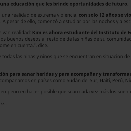
 una educación que les brinde oportunidades de futuro.
n una realidad de extrema violencia,
con solo 12 años se vi
 A pesar de ello, comenzó a estudiar por las noches y a es
lvan realidad:
Kim es ahora estudiante del Instituto de E
ar los buenos deseos al resto de de las niñas de su comunida
me en cuenta,”, dice.
 todas las niñas y niños que se encuentran en situación de
ación para sanar heridas y para acompañar y transformar
e acompañamos en países como Sudán del Sur, Haití, Perú, Ni
empeño en hacer posible que sean cada vez más los sueños 
nza.