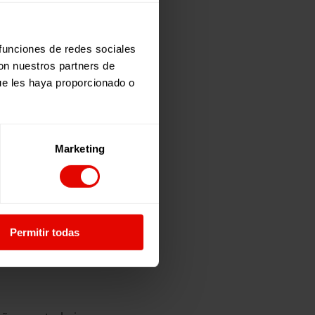
 funciones de redes sociales
con nuestros partners de
ue les haya proporcionado o
CUELA EN TODO EL
a información de la
Marketing
, hablaremos más
n Guatemala,
Permitir todas