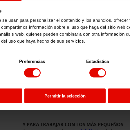
s
b se usan para personalizar el contenido y los anuncios, ofrecer
s, compartimos información sobre el uso que haga del sitio web 
 análisis web, quienes pueden combinarla con otra información q
r del uso que haya hecho de sus servicios.
31 MILLONES DE NIÑAS SIGUEN SIN IR A LA ES
MUNDO
En nuestra
revista de Navidad
encontrarás toda l
Preferencias
Estadística
campaña. Junto con las noticias más relevantes
profundamente sobre la realidad de las niñas e
incluyendo una entrevista a Kim.
Permitir la selección
Y PARA TRABAJAR CON LOS MÁS PEQUEÑOS