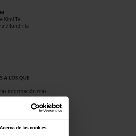
IM
de Kim! Te
a difundir la
S A LOS QUE
rás información más
llevamos a cabo y
tivo.
r con Entreculturas,
arte como socio o
Acerca de las cookies