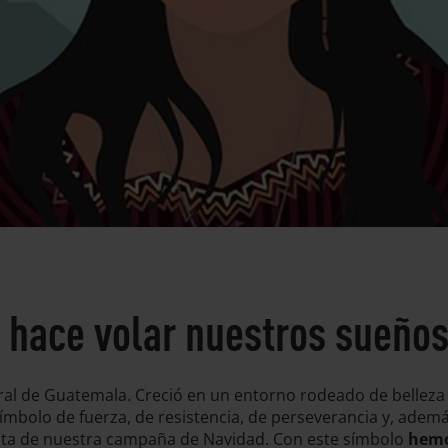
 hace volar nuestros sueño
ral de Guatemala. Creció en un entorno rodeado de bellez
un símbolo de fuerza, de resistencia, de perseverancia y, ad
onista de nuestra campaña de Navidad. Con este símbolo
hemos