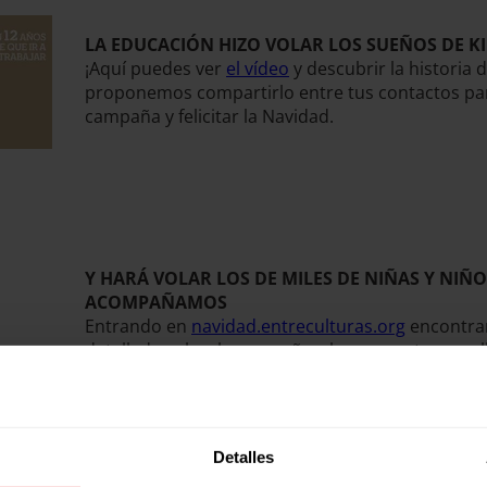
LA EDUCACIÓN HIZO VOLAR LOS SUEÑOS DE K
¡Aquí puedes ver
el vídeo
y descubrir la historia 
proponemos compartirlo entre tus contactos par
campaña y felicitar la Navidad.
Y HARÁ VOLAR LOS DE MILES DE NIÑAS Y NIÑO
ACOMPAÑAMOS
Entrando en
navidad.entreculturas.org
encontra
detallada sobre la campaña y los proyectos que 
podrás ver todos los elementos y material educa
Con este elemento queremos invitarte a colabora
ya sea mediante una aportación puntual o a sum
Detalles
socia.