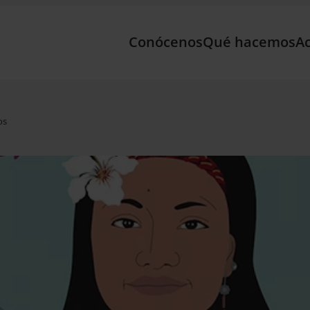
Conócenos
Qué hacemos
Ac
os