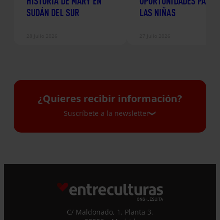
HISTORIA DE MARY EN
OPORTUNIDADES PARA
SUDÁN DEL SUR
LAS NIÑAS
28 Julio 2026
27 Julio 2026
¿Quieres recibir información?
Suscríbete a la newsletter
Suscríbete a la newsletter
Si quieres recibir nuestra newsletter mensual
y los correos puntuales en los que te
ofrecemos información, no dejes de completar
este formulario. Al instante, te daremos de
C/ Maldonado, 1. Planta 3.
alta en nuestra base de datos y podrás estar