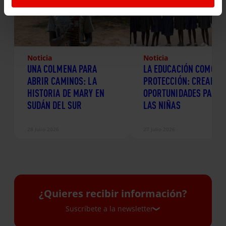
Noticia
Noticia
UNA COLMENA PARA
LA EDUCACIÓN COMO
ABRIR CAMINOS: LA
PROTECCIÓN: CREANDO
HISTORIA DE MARY EN
OPORTUNIDADES PARA
SUDÁN DEL SUR
LAS NIÑAS
28 Julio 2026
27 Julio 2026
¿Quieres recibir información?
Suscríbete a la newsletter