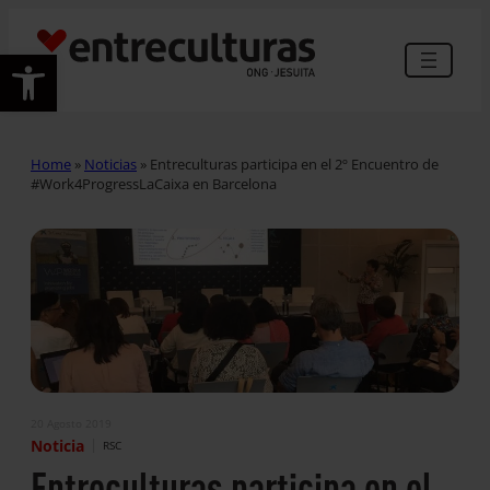
Abrir barra de herramientas
Home
»
Noticias
»
Entreculturas participa en el 2º Encuentro de
#Work4ProgressLaCaixa en Barcelona
20 Agosto 2019
|
Noticia
RSC
Entreculturas participa en el