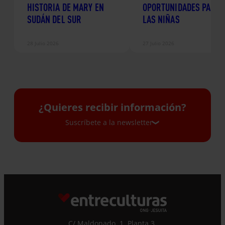
HISTORIA DE MARY EN
OPORTUNIDADES PARA
SUDÁN DEL SUR
LAS NIÑAS
28 Julio 2026
27 Julio 2026
¿Quieres recibir información?
Suscríbete a la newsletter
Suscríbete a la newsletter
Si quieres recibir nuestra newsletter mensual
y los correos puntuales en los que te
C/ Maldonado, 1. Planta 3.
ofrecemos información, no dejes de completar