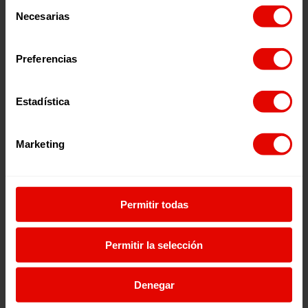
Selección
la de los niños.
Empoderamiento económico:
Cada vez más mujeres
Necesarias
de
tienen acceso a créditos, formación técnica y
consentimiento
oportunidades laborales en sectores tradicionalmente
masculinizados. Organizaciones internacionales han
Preferencias
impulsado programas de emprendimiento y microfinanzas
que han permitido a miles de mujeres alcanzar la
autonomía económica.
Estadística
El Trabajo de Entreculturas para
Promover los derechos de las
Marketing
mujeres
En Entreculturas, trabajamos para fomentar la equidad
de género a través de diversas iniciativas y programas.
Permitir todas
Nuestra misión es promover el cambio de patrones
culturales y la defensa de la igualdad de género como
derecho humano fundamental y estrategia privilegiada
Permitir la selección
para la construcción de paz y desarrollo.
A través de nuestros programas, prestamos una atención
especial a mujeres y niñas, que se enfrentan a una mayor
Denegar
desigualdad y vulnerabilidad por el hecho de ser