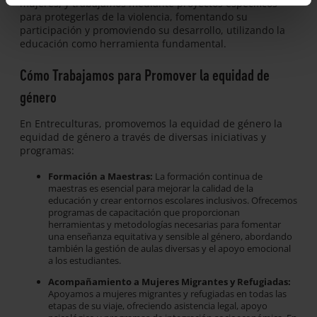
mujeres, y trabajamos mediante proyectos específicos
para protegerlas de la violencia, fomentando su
participación y promoviendo su desarrollo, utilizando la
educación como herramienta fundamental.
Cómo Trabajamos para Promover la equidad de
género
En Entreculturas, promovemos la equidad de género la
equidad de género a través de diversas iniciativas y
programas:
Formación a Maestras:
La formación continua de
maestras es esencial para mejorar la calidad de la
educación y crear entornos escolares inclusivos. Ofrecemos
programas de capacitación que proporcionan
herramientas y metodologías necesarias para fomentar
una enseñanza equitativa y sensible al género, abordando
también la gestión de aulas diversas y el apoyo emocional
a los estudiantes.
Acompañamiento a Mujeres Migrantes y Refugiadas:
Apoyamos a mujeres migrantes y refugiadas en todas las
etapas de su viaje, ofreciendo asistencia legal, apoyo