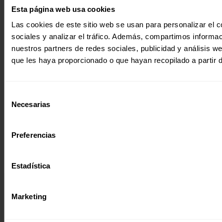
Esta página web usa cookies
Suscribirme
Página web financiada por el Plan de Recuperación, Transformación y
Las cookies de este sitio web se usan para personalizar el c
Resiliencia de España «Next Generation EU»
sociales y analizar el tráfico. Además, compartimos informac
nuestros partners de redes sociales, publicidad y análisis 
que les haya proporcionado o que hayan recopilado a partir 
Selección
Necesarias
de
consentimiento
Preferencias
Estadística
Marketing