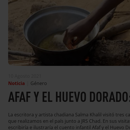
10 Agosto 2021
Noticia
|
Género
AFAF Y EL HUEVO DORADO:
La escritora y artista chadiana Salma Khalil visitó tre
que realizamos en el país junto a JRS Chad. En sus visit
escribiría e ilustraría el cuento infantil Afaf y el Huevo