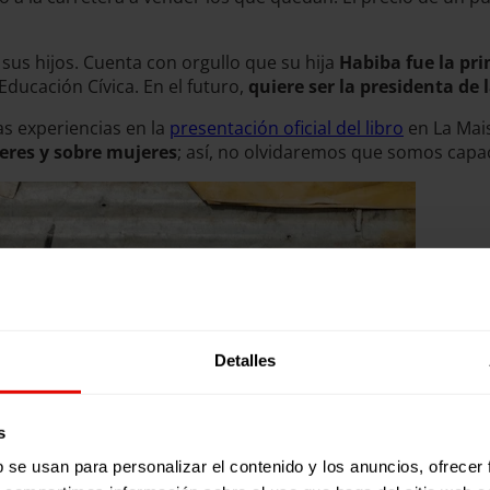
us hijos. Cuenta con orgullo que su hija
Habiba fue la pri
 Educación Cívica. En el futuro,
quiere ser la presidenta de 
as experiencias en la
presentación oficial del libro
en La Mais
jeres y sobre mujeres
; así, no olvidaremos que somos capa
Detalles
s
b se usan para personalizar el contenido y los anuncios, ofrecer