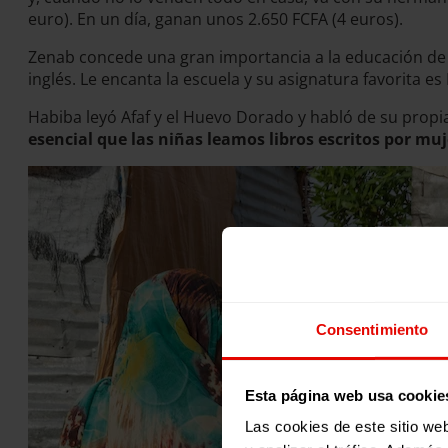
euro). En un día, ganan unos 2.650 FCFA (4 euros).
Zenab concede una gran importancia a la educación de s
inglés. Le encanta la escuela y su asignatura favorita es
Habiba leyó Afaf y el Huevo Dorado y habló de su propi
esencial que las niñas leamos libros escritos por mu
Consentimiento
Esta página web usa cookie
Las cookies de este sitio we