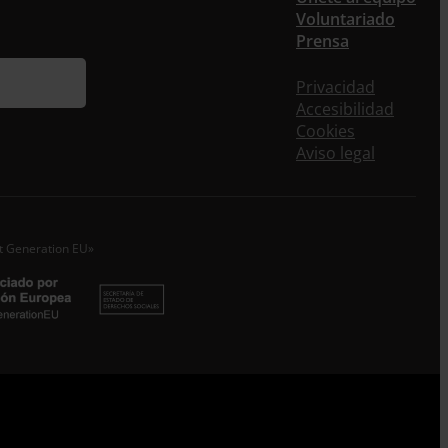
Voluntariado
ieres recibir nuestra newsletter mensual y los
Prensa
eos puntuales en los que te ofrecemos
rmación, no dejes de completar este formulario.
Privacidad
nstante, te daremos de alta en nuestra base de
Accesibilidad
s y podrás estar al tanto de todas las novedades.
Cookies
re *
Aviso legal
idos
o electrónico *
xt Generation EU»
epto la
Política de Privacidad
*
 ENTRECULTURAS FE Y ALEGRÍA ESPAÑA trataremos los datos
dos en calidad de Responsable del tratamiento con la finalidad
eguir leyendo
.
Suscribirme