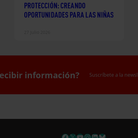
PROTECCIÓN: CREANDO
OPORTUNIDADES PARA LAS NIÑAS
27 Julio 2026
ecibir información?
Suscríbete a la newsl
uscríbete a la newslett
Facebook
X
YouTube
Instagram
LinkedIn
Bluesky