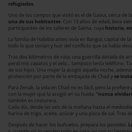
refugiadas
.
Uno de los campos que visitó es el de Gaoui, cerca de 
una de sus habitantes
. Con 13 años de edad, lleva si
participantes de los talleres de Salma, cuya
historia, en
La familia de Habibia antes vivía en Bangui, capital d
todo lo que tenían y huir del conflicto que se había des
Tras dos kilómetros de ruta, una guerrilla dotada de ar
perdí mis zapatos y el velo… tampoco tenía teléfono. Ta
de sus hijos. Una mujer la acogió aquella noche, además
protección por parte de la embajada de Chad y
se inst
Para Zenab, la vida en Chad no es fácil, pero la prefiere
con la mujer que la acogió en su huida:
“nunca olvidaré
también es costurera.
Cada día, desde las seis de la mañana hasta el mediodía
harina de trigo, aceite, azúcar y una pizca de sal. Tras
Después de hacer los buñuelos, prepara los pasteles.
L
y, cuando no lo venden todo en casa, va con su hermano