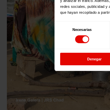
y analizar el tráfico. Ademá
redes sociales, publicidad y
que hayan recopilado a parti
Selección
Necesarias
de
consentimiento
Denegar