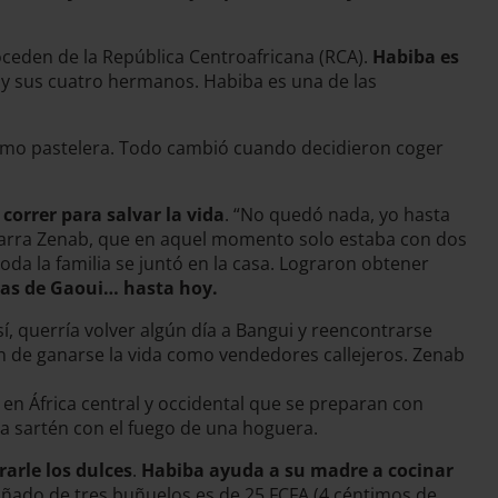
oceden de la República Centroafricana (RCA).
Habiba es
e y sus cuatro hermanos. Habiba es una de las
 como pastelera. Todo cambió cuando decidieron coger
correr para salvar la vida
. “No quedó nada, yo hasta
”, narra Zenab, que en aquel momento solo estaba con dos
da la familia se juntó en la casa. Lograron obtener
das de Gaoui… hasta hoy.
así, querría volver algún día a Bangui y reencontrarse
an de ganarse la vida como vendedores callejeros. Zenab
 en África central y occidental que se preparan con
una sartén con el fuego de una hoguera.
arle los dulces
.
Habiba ayuda a su madre a cocinar
uñado de tres buñuelos es de 25 FCFA (4 céntimos de