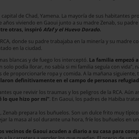
la capital de Chad, Yamena. La mayoría de sus habitantes pr
ete años viviendo en Gaoui junto a su madre Zenab, su padr
tre otras, inspiró
Afaf y el Huevo Dorado
.
e la RCA, donde su padre trabajaba en la minería y su madre
atado en la ciudad.
mas blancas y de fuego los interceptó.
La familia empezó a 
n solo podía llorar, no sabía si mi familia seguía con vida
 de proporcionarle ropa y comida. A la mañana siguiente, to
alaron definitivamente en el campo de personas refugia
 antes que revivir los traumas y los peligros de la RCA. Aún 
 lo que hizo por mí”
. En Gaoui, los padres de Habiba trat
, Zenab prepara los buñuelos. Son un dulce frito muy típico
 dejar la masa al sol durante una hora, fríe los buñuelos en 
os vecinos de Gaoui acuden a diario a su casa para compr
 a la carretera a vender los que quedan. El precio de un p