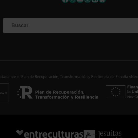
Si qu
corr
info
Al i
dato
Nomb
Apell
Corre
ciada por el Plan de Recuperación, Transformación y Resiliencia de España «Ne
Ac
Desde
aporta
de…
S