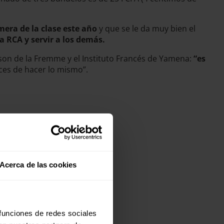
mera de la clase este año
y que se le da muy bien el
la RCA y servir a los demás.
on de la Fremme y el Instituto Francés de Yamena:
“es
ces de hacer lo mismo”.
Acerca de las cookies
 funciones de redes sociales