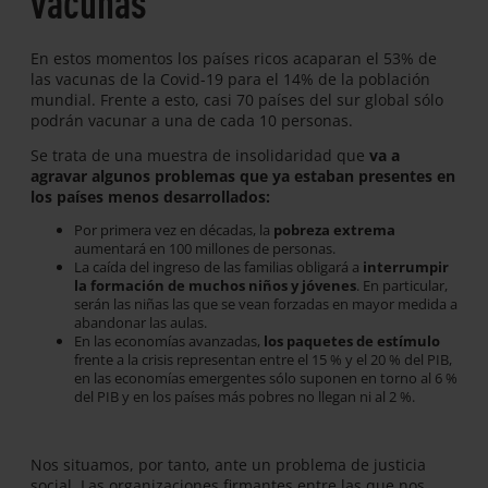
vacunas
En estos momentos los países ricos acaparan el 53% de
las vacunas de la Covid-19 para el 14% de la población
mundial. Frente a esto, casi 70 países del sur global sólo
podrán vacunar a una de cada 10 personas.
Se trata de una muestra de insolidaridad que
va a
agravar algunos problemas que ya estaban presentes en
los países menos desarrollados:
Por primera vez en décadas, la
pobreza extrema
aumentará en 100 millones de personas.
La caída del ingreso de las familias obligará a
interrumpir
la formación de muchos niños y jóvenes
. En particular,
serán las niñas las que se vean forzadas en mayor medida a
abandonar las aulas.
En las economías avanzadas,
los paquetes de estímulo
frente a la crisis representan entre el 15 % y el 20 % del PIB,
en las economías emergentes sólo suponen en torno al 6 %
del PIB y en los países más pobres no llegan ni al 2 %.
Nos situamos, por tanto, ante un problema de justicia
social. Las organizaciones firmantes entre las que nos