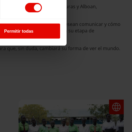
 Director General de Entreculturas y Alboan,
s destinos.
os a reflexionar sobre lo que desean comunicar y cómo
l seguro y mensajes clave para su etapa de
Permitir todas
ura que, sin duda, cambiará su forma de ver el mundo.