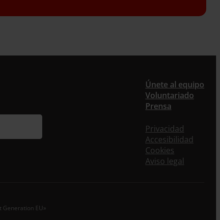
Únete al equipo
ieres recibir nuestra newsletter mensual y los
Voluntariado
eos puntuales en los que te ofrecemos
Prensa
rmación, no dejes de completar este formulario.
nstante, te daremos de alta en nuestra base de
Privacidad
s y podrás estar al tanto de todas las novedades.
Accesibilidad
Cookies
re *
Aviso legal
idos
o electrónico *
xt Generation EU»