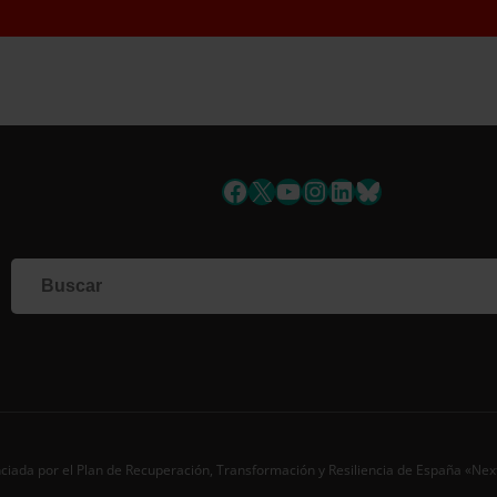
Suscríbete a la newsletter
Facebook
X
YouTube
Instagram
LinkedIn
Bluesky
Si qu
corr
info
Al i
dato
Nomb
Apell
Corre
ciada por el Plan de Recuperación, Transformación y Resiliencia de España «Ne