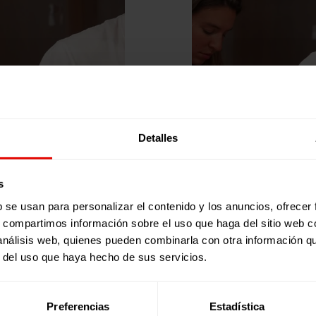
Detalles
s
b se usan para personalizar el contenido y los anuncios, ofrecer
s, compartimos información sobre el uso que haga del sitio web 
 análisis web, quienes pueden combinarla con otra información q
r del uso que haya hecho de sus servicios.
id fue emocionante. El día comenzó con una cálida bienvenid
s en los países donde trabajarán. Durante el descanso, los
su apoyo.
Preferencias
Estadística