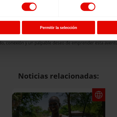
 Rodriguez, Directora adjunta de Alboan; y Martín Iriberri,
oluntarias que representarán a ambas organizaciones en su
 en aspectos comunicativos, ayudando a las y los voluntari
 incluyó sesiones sobre seguridad en terreno, la gestión de
Permitir la selección
ldo, conexión y un palpable deseo de emprender esta avent
Noticias relacionadas: