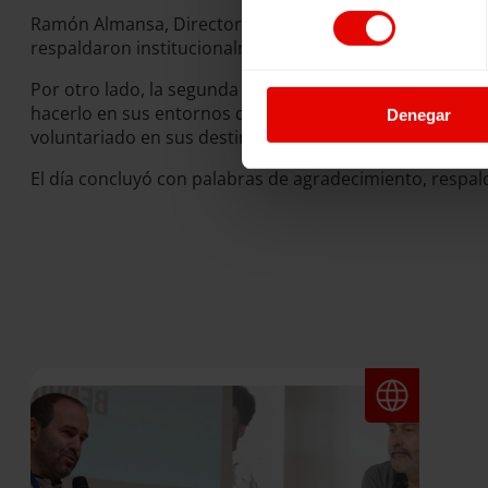
consentimiento
Ramón Almansa, Director Ejecutivo de Entreculturas; Eva
respaldaron institucionalmente a estos voluntarios y v
Por otro lado, la segunda parte de la mañana se centró
hacerlo en sus entornos de trabajo. La jornada también
Denegar
voluntariado en sus destinos.
El día concluyó con palabras de agradecimiento, respa