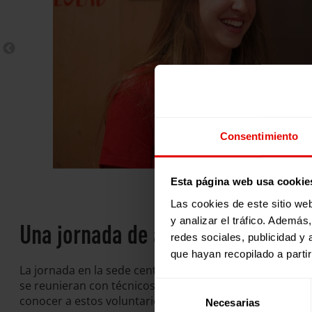
Consentimiento
Esta página web usa cookie
Las cookies de este sitio we
y analizar el tráfico. Ademá
Una jornada de aprendizaje
redes sociales, publicidad y
que hayan recopilado a parti
La jornada en la sede central de Entreculturas en Madr
se reunieran con técnicos de cooperación especializado
Selección
conocer a estos voluntarios y voluntarias y brindarles 
Necesarias
de