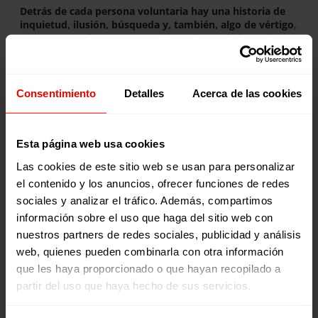
Detrás de cada persona voluntaria hay una historia de
inquietud, ilusión, búsqueda y, también, algo de vértigo
,
porque ven más cercano su viaje a alguno de los países
en los que Entreculturas trabaja, donde permanecerán
durante uno o dos años junto a alguna de nuestras
organizaciones socias. «Es emocionante formar parte de
este proceso personal de cada VOLPA», nos explica
Consentimiento
Detalles
Acerca de las cookies
nuestra compañera Ana Moreno, «ver de cerca sus
inquietudes, sus deseos, mezclados con ciertos miedos,
ahora que llegamos al final de la formación y
Esta página web usa cookies
acompañamiento. Ha merecido la pena el encuentro y el
trabajo de todos estos meses.»
Las cookies de este sitio web se usan para personalizar
el contenido y los anuncios, ofrecer funciones de redes
sociales y analizar el tráfico. Además, compartimos
información sobre el uso que haga del sitio web con
Noticias relacionadas:
nuestros partners de redes sociales, publicidad y análisis
web, quienes pueden combinarla con otra información
que les haya proporcionado o que hayan recopilado a
partir del uso que haya hecho de sus servicios.