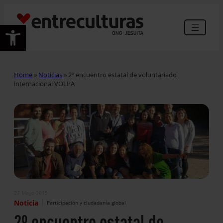
Abrir barra de herramientas
Home
»
Noticias
»
2º encuentro estatal de voluntariado
internacional VOLPA
27 Mayo 2019
|
Noticia
Participación y ciudadanía global
2º encuentro estatal de