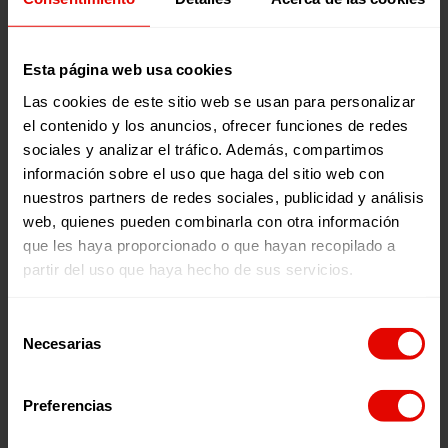
Noticias relacionadas:
Esta página web usa cookies
Las cookies de este sitio web se usan para personalizar
el contenido y los anuncios, ofrecer funciones de redes
sociales y analizar el tráfico. Además, compartimos
información sobre el uso que haga del sitio web con
nuestros partners de redes sociales, publicidad y análisis
web, quienes pueden combinarla con otra información
que les haya proporcionado o que hayan recopilado a
Noticia
Noticia
partir del uso que haya hecho de sus servicios.
UNA COLMENA PARA
LA EDUCACIÓN COMO
ABRIR CAMINOS: LA
PROTECCIÓN: CREANDO
Selección
HISTORIA DE MARY EN
OPORTUNIDADES PARA
Necesarias
de
SUDÁN DEL SUR
LAS NIÑAS
consentimiento
28 Julio 2026
27 Julio 2026
Preferencias