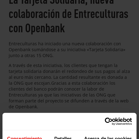
colaboración de Entreculturas
con Openbank
Entreculturas ha iniciado una nueva colaboración con
Openbank sumándose a su iniciativa «Tarjeta Solidaria»
junto a otras 15 ONG.
A través de esta iniciativa, los clientes que tengan la
tarjeta solidaria donarán el redondeo de sus pagos al alza
al euro más cercano. La cantidad resultante es donada a
la ONG que escojan.
Gracias a esta colaboración los
clientes del banco podrán conocer la labor de
Entreculturas ya que las iniciativas de las ONG que
forman parte del proyecto se difunden a través de la web
de Openbank.
Consentimiento
Detalles
Acerca de las cookies