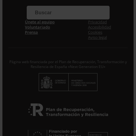
Correo electrónico *
Únete al equipo
Privacidad
Acepto la
Política de Privacidad
*
Voluntariado
Accesibilidad
Desde ENTRECULTURAS FE Y ALEGRÍA ESPAÑA
Prensa
Cookies
trataremos los datos aportados en calidad de
Aviso legal
Responsable del tratamiento con la finalidad de…
Seguir
leyendo
.
Suscribirme
Página web financiada por el Plan de Recuperación, Transformación y
Resiliencia de España «Next Generation EU»