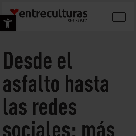
Saltar
ao
Abrir barra de ferramentas
contido
Desde el
asfalto hasta
las redes
sociales: más