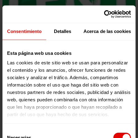
Consentimiento
Detalles
Acerca de las cookies
Esta página web usa cookies
Las cookies de este sitio web se usan para personalizar
el contenido y los anuncios, ofrecer funciones de redes
Recursos educativos
Participación y ciudadanía global
sociales y analizar el tráfico. Además, compartimos
UN MUNDO SOSTENIBLE
información sobre el uso que haga del sitio web con
Continuamos con la recopilación de recursos educativos
nuestros partners de redes sociales, publicidad y análisis
diseñados por Entreculturas para trabajar distintas
web, quienes pueden combinarla con otra información
temá-ticas con grupos de niños, niñas y…
que les haya proporcionado o que hayan recopilado a
26 enero 2022
partir del uso que haya hecho de sus servicios.
Selección
Necesarias