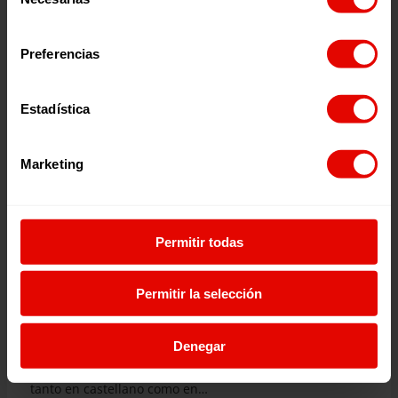
de
consentimiento
Preferencias
Estadística
Marketing
Permitir todas
Permitir la selección
Recursos educativos
Participación y ciudadanía global
CALENDARIO ESCOLAR CURSO 2021/2022
Denegar
Os presentamos el calendario escolar de Entreculturas
para el curso 2021/2022, que ponemos a disposición
tanto en castellano como en…