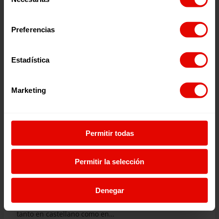
de
consentimiento
Preferencias
Estadística
Marketing
Permitir todas
Permitir la selección
Recursos educativos
Participación y ciudadanía global
CALENDARIO ESCOLAR CURSO 2021/2022
Denegar
Os presentamos el calendario escolar de Entreculturas
para el curso 2021/2022, que ponemos a disposición
tanto en castellano como en…