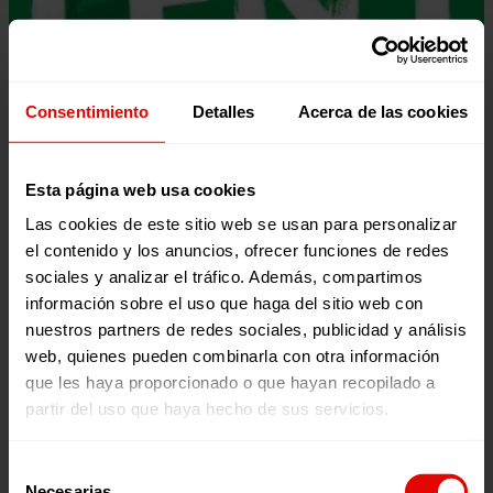
Consentimiento
Detalles
Acerca de las cookies
Esta página web usa cookies
Las cookies de este sitio web se usan para personalizar
el contenido y los anuncios, ofrecer funciones de redes
Recursos educativos
Participación y ciudadanía global
sociales y analizar el tráfico. Además, compartimos
UN MUNDO SOSTENIBLE
información sobre el uso que haga del sitio web con
Continuamos con la recopilación de recursos educativos
nuestros partners de redes sociales, publicidad y análisis
diseñados por Entreculturas para trabajar distintas
web, quienes pueden combinarla con otra información
temá-ticas con grupos de niños, niñas y…
que les haya proporcionado o que hayan recopilado a
26 enero 2022
partir del uso que haya hecho de sus servicios.
Selección
Necesarias