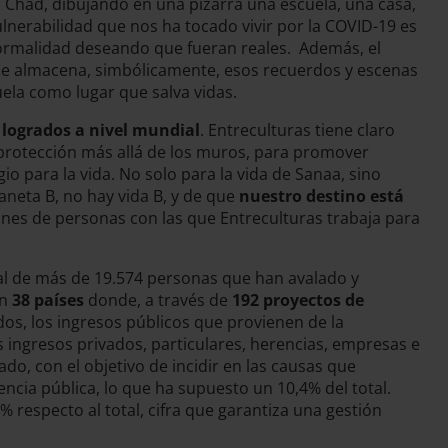
 Chad, dibujando en una pizarra una escuela, una casa,
ulnerabilidad que nos ha tocado vivir por la COVID-19 es
normalidad deseando que fueran reales. Además, el
ue almacena, simbólicamente, esos recuerdos y escenas
uela como lugar que salva vidas.
 logrados a nivel mundial
. Entreculturas tiene claro
a protección más allá de los muros, para promover
o para la vida. No solo para la vida de Sanaa, sino
neta B, no hay vida B, y de que
nuestro destino está
ones de personas con las que Entreculturas trabaja para
al de más de 19.574 personas que han avalado y
en
38 países
donde, a través de
192 proyectos de
dos, los ingresos públicos que provienen de la
s ingresos privados, particulares, herencias, empresas e
do, con el objetivo de incidir en las causas que
encia pública, lo que ha supuesto un 10,4% del total.
 respecto al total, cifra que garantiza una gestión