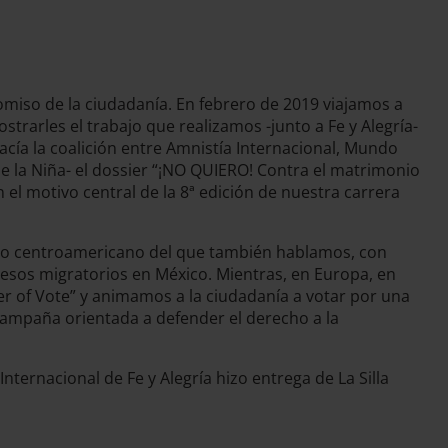
omiso de la ciudadanía. En febrero de 2019 viajamos a
trarles el trabajo que realizamos -junto a Fe y Alegría-
acía la coalición entre Amnistía Internacional, Mundo
de la Niña- el dossier “¡NO QUIERO! Contra el matrimonio
n el motivo central de la 8ª edición de nuestra carrera
 éxodo centroamericano del que también hablamos, con
sos migratorios en México. Mientras, en Europa, en
er of Vote” y animamos a la ciudadanía a votar por una
 campaña orientada a defender el derecho a la
nternacional de Fe y Alegría hizo entrega de La Silla