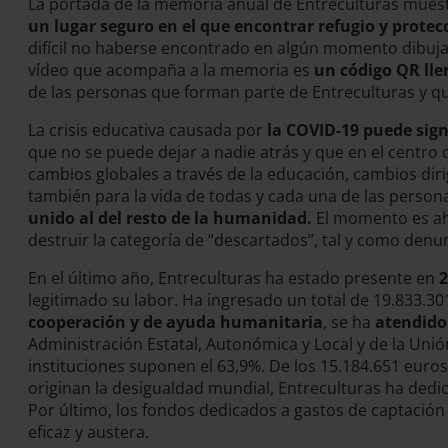
La portada de la memoria anual de Entreculturas muest
un lugar seguro en el que encontrar refugio y prote
difícil no haberse encontrado en algún momento dibuja
vídeo que acompaña a la memoria es
un código QR lle
de las personas que forman parte de Entreculturas y qu
La crisis educativa causada por
la COVID-19 puede sign
que no se puede dejar a nadie atrás y que en el centro 
cambios globales a través de la educación, cambios dirig
también para la vida de todas y cada una de las person
unido al del resto de la humanidad.
El momento es aho
destruir la categoría de “descartados”, tal y como denu
En el último año, Entreculturas ha estado presente en
2
legitimado su labor. Ha ingresado un total de 19.833.3
cooperación y de ayuda humanitaria
, se ha
atendido 
Administración Estatal, Autonómica y Local y de la Unió
instituciones suponen el 63,9%. De los 15.184.651 euros,
originan la desigualdad mundial, Entreculturas ha dedica
Por último, los fondos dedicados a gastos de captación 
eficaz y austera.