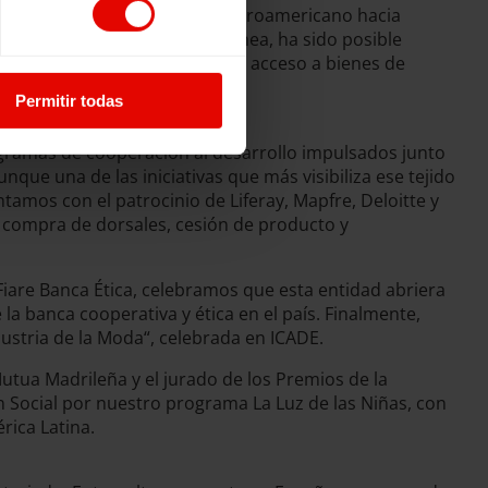
enezolano en toda la región, centroamericano hacia
en Oriente Próximo. En esta línea, ha sido posible
mergencia, apoyo psicosocial, acceso a bienes de
Permitir todas
ogramas de cooperación al desarrollo impulsados junto
nque una de las iniciativas que más visibiliza ese tejido
amos con el patrocinio de Liferay, Mapfre, Deloitte y
la compra de dorsales, cesión de producto y
Fiare Banca Ética, celebramos que esta entidad abriera
a banca cooperativa y ética en el país. Finalmente,
dustria de la Moda“, celebrada en ICADE.
tua Madrileña y el jurado de los Premios de la
n Social por nuestro programa La Luz de las Niñas, con
rica Latina.