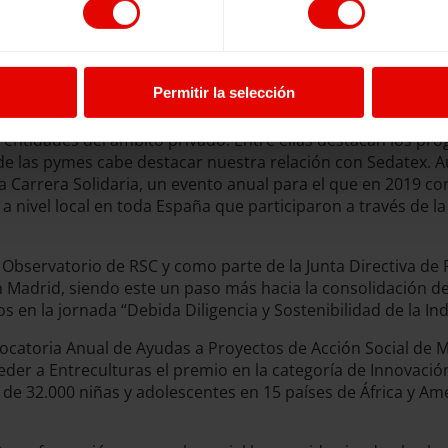
 frente a los mayores flujos migratorios de América Latina (v
tros destinos), así como a la gran crisis humanitaria siria 
 a las poblaciones refugiadas y desplazadas educación en e
Permitir la selección
al
entidades del ámbito privado. Entre ellas destacan los pr
 de las pymes cabe destacar nuestra relación con Sedatex. Au
arrera Solidaria, un evento anual para el que en 2019 cont
a nivel local en toda España que participaron a través de 
Observatorio de RSC y como parte de la Junta Directiva de 
Madrid, siendo este un paso más hacia la consolidación de l
 en la jornada “Debida Diligencia y Sostenibilidad de la In
catoria Anual de Ayudas a Proyectos de Acción Social de Mu
der a Entreculturas el premio en la categoría de Innovació
 de 32.000 niñas y adolescentes en 15 países de África y Amé