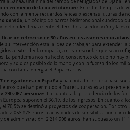
ra a Sanaa, una niña del campo de refugiados de Djabal, en
cción en medio de la incertidumbre
. En estos tiempos de v
ndo con la mente recuerdos felices o escenas futuras de 
no de vida
, un código de barras bidimensional cuadrado q
e defienden tenazmente el derecho a la educación y la esc
ificar un retroceso de 30 años en los avances educativos
de su intervención está la idea de trabajar para extender l
idos a extender la empatía, a crear escuelas que sean refugi
as. La pandemia nos ha hecho conscientes de que no hay pla
ra y solo es posible de la mano y con la fuerza de los mill
ncia con tanta energía el Papa Francisco.
7 delegaciones en España
y ha contado con una base soci
01 euros que han permitido a Entreculturas estar presente 
a 230.087 personas
. En cuanto a la procedencia de los fon
n Europea suponen el 36,1% de los ingresos. En cuanto a lo
 el 78,5% se destinó a proyectos de cooperación. Por otro la
do 2.068.878 euros a actividades de sensibilización e incid
y de administración, 2.214.598 euros, han supuesto un 11,1%