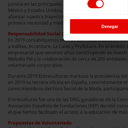
justicia en las principales crisis olvidadas de África y
México y Estados Unidos, y haitiano hacia Dominicana y o
afianzar nuestra trayectoria de trabajo proporcionando
primera necesidad y medios de vida.
Denegar
Responsabilidad Social Corporativa y Economía Soci
En 2019 contabilizamos más de 260 colaboraciones con 
a Inditex, Accenture, La Caixa y Profuturo. En el ámbito
empresarial que venimos años construyendo es nuestra C
Melodía FM y la colaboración de cerca de 200 entidades 
voluntariado corporativo.
Durante 2019 Entreculturas mantuvo la presidencia del 
en 2019 su tercera oficina en España, concretamente en 
como miembros del Foro Social de la Moda, participamos
Entreculturas fue una de las ONG ganadoras de la Convo
Asociación Española de Fundaciones (AEF) decidió conce
el que hemos facilitado el acceso a la educación de más
Propuestas de Voluntariado