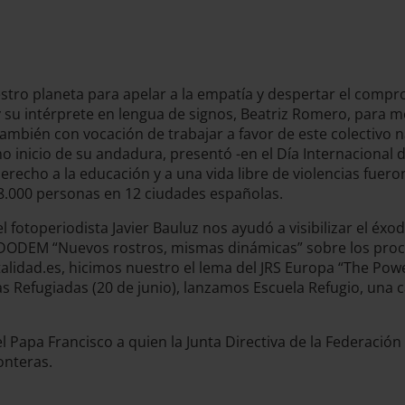
stro planeta para apelar a la empatía y despertar el compr
 su intérprete en lengua de signos, Beatriz Romero, para mos
mbién con vocación de trabajar a favor de este colectivo n
 inicio de su andadura, presentó -en el Día Internacional 
derecho a la educación y a una vida libre de violencias fuero
18.000 personas en 12 ciudades españolas.
, el fotoperiodista Javier Bauluz nos ayudó a visibilizar el
EDODEM “Nuevos rostros, mismas dinámicas” sobre los proce
alidad.es, hicimos nuestro el lema del JRS Europa “The Pow
onas Refugiadas (20 de junio), lanzamos Escuela Refugio, una
 Papa Francisco a quien la Junta Directiva de la Federación I
onteras.