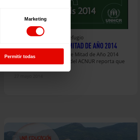
Marketing
Estudios
Migración y refugio
ACNUR: TENDENCIAS MITAD DE AÑO 2014
El informe Tendencias de Mitad de Año 2014
Permitir todas
(Mid-Year Trends 2014) del ACNUR reporta que
de los 5,5 millones de…
27 mayo 2014