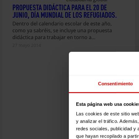
PROPUESTA DIDÁCTICA PARA EL 20 DE
JUNIO, DÍA MUNDIAL DE LOS REFUGIADOS.
Dentro del calendario escolar de este año,
como ya sabréis, se incluye una propuesta
didáctica para trabajar en torno a…
27 mayo 2014
Consentimiento
Esta página web usa cookie
Las cookies de este sitio we
y analizar el tráfico. Ademá
redes sociales, publicidad y
que hayan recopilado a parti