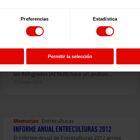
Preferencias
Estadística
Estudios
Migración y refugio
ACNUR: TENDENCIAS GLOBALES 2013. EL
COSTE HUMANO DE LA GUERRA.
Permitir la selección
En su informe «Tendencias Globales 2013» el
Alto Comisionado de las Naciones Unidas para
los Refugiados (ACNUR) hace un análisis…
27 mayo 2014
Memorias
Entreculturas
INFORME ANUAL ENTRECULTURAS 2012
El Informe Anual de Entreculturas 2012 arroja