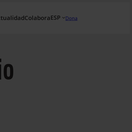
ESP
tualidad
Colabora
Dona
io