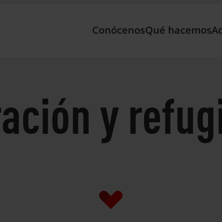
Conócenos
Qué hacemos
Ac
ación y refug