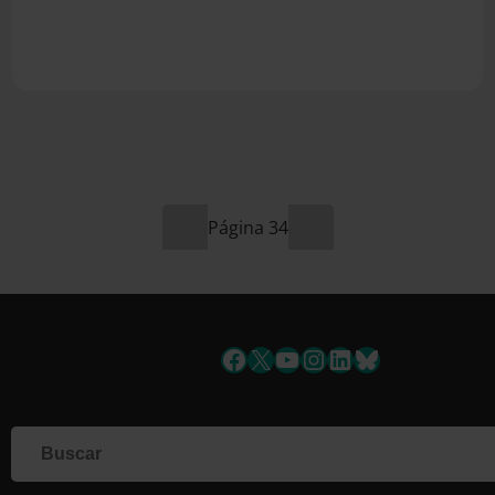
34
Facebook
X
YouTube
Instagram
LinkedIn
Bluesky