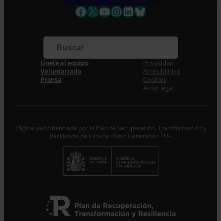
noticias@entreculturas.org
Nombre *
Facebook
X
YouTube
Instagram
LinkedIn
Bluesky
Apellidos
Correo electrónico *
Únete al equipo
Privacidad
Voluntariado
Accesibilidad
Prensa
Cookies
Acepto la
Política de Privacidad
*
Aviso legal
Desde ENTRECULTURAS FE Y ALEGRÍA ESPAÑA
trataremos los datos aportados en calidad de
Responsable del tratamiento con la finalidad de…
Seguir
leyendo
.
Página web financiada por el Plan de Recuperación, Transformación y
Resiliencia de España «Next Generation EU»
Suscribirme