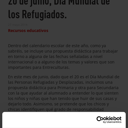
los Refugiados.
27 mayo 2014
Recursos educativos
Dentro del calendario escolar de este año, como ya
sabréis, se incluye una propuesta didáctica para trabajar
en torno a alguna de las fechas señaladas a nivel
internacional o a alguno de los temas y valores que son
importantes para Entreculturas.
En este mes de junio, dado que el 20 es el Día Mundial de
las Personas Refugiadas y Desplazadas, incluimos una
propuesta didáctica para Primaria y otra para Secundaria
con la que ayudar al alumnado a entender lo que sienten
los niños y niñas que han tenido que huir de sus casas y
dejarlo todo. Asimismo, se pretende que los chicos y
chicas identifiquen qué grado de responsabilidad
tenemos en lo que se refiere a la defensa de los derechos
de las personas refugiadas y desplazadas.