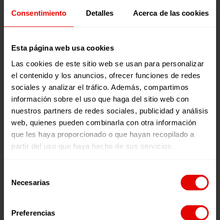
descargar
Consentimiento
Detalles
Acerca de las cookies
Publicaciones relacionadas:
Esta página web usa cookies
Las cookies de este sitio web se usan para personalizar
el contenido y los anuncios, ofrecer funciones de redes
sociales y analizar el tráfico. Además, compartimos
información sobre el uso que haga del sitio web con
nuestros partners de redes sociales, publicidad y análisis
web, quienes pueden combinarla con otra información
que les haya proporcionado o que hayan recopilado a
partir del uso que haya hecho de sus servicios.
Memorias
Revista trimestral
INFORME ANUAL
REVISTA TRIMESTRAL N
Selección
ENTRECULTURAS 2025
101
Necesarias
de
consentimiento
Preferencias