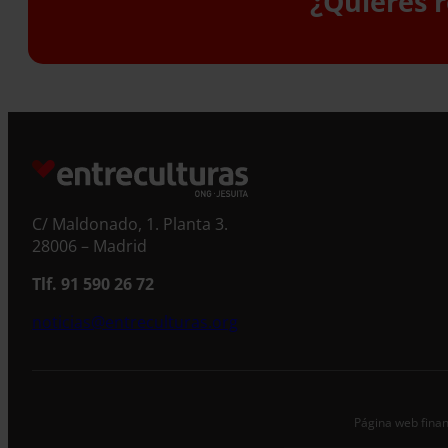
¿Quieres r
S
C/ Maldonado, 1. Planta 3.
28006 – Madrid
Tlf. 91 590 26 72
noticias@entreculturas.org
Página web finan