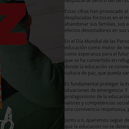
desplazarse dentro del territo
Estas cifras han provocado e
desplazadas forzosas en el m
abandonar sus familias, sus 
efectos devastadores en sus v
En el Día Mundial de las Pers
educación como motor de reco
como esperanza para el futur
que se ha convertido en refug
donde la educación se convi
cultura de paz, que pueda san
Es fundamental proteger la in
situaciones de emergencia. Y 
protagonismo de la educación
valores y competencias social
una convivencia respetuosa, p
Junto a ti, queremos seguir d
que la educación no se deteng