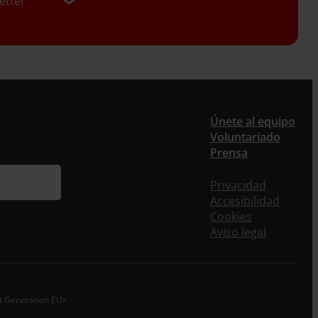
etter
er
Únete al equipo
Voluntariado
Prensa
ieres recibir nuestra newsletter mensual y los
eos puntuales en los que te ofrecemos
Privacidad
rmación, no dejes de completar este formulario.
Accesibilidad
nstante, te daremos de alta en nuestra base de
Cookies
s y podrás estar al tanto de todas las novedades.
Aviso legal
re *
idos
xt Generation EU»