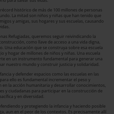
rio para salvar sus vidas.
l récord histórico de más de 100 millones de personas
undo. La mitad son niños y niñas que han tenido que
amigos y amigas, sus hogares y sus escuelas, causando
idas.
onas Refugiadas, queremos seguir reivindicando la
nstrucción, como llave de acceso a una vida digna,
o. Una educación que se construya sobre esa escuela
io y hogar de millones de niños y niñas. Una escuela
erte en un instrumento fundamental para generar una
ar nuestro mundo y construir justicia y solidaridad.
fancia y defender espacios como las escuelas en las
para ello es fundamental incrementar el peso y
 en la acción humanitaria y desarrollar conocimientos,
es y ciudadanas para participar en la construcción de
acífica y en diversidad.
efendiendo y protegiendo la infancia y haciendo posible
a, aun en el peor de los contextos. Es precisamente allí