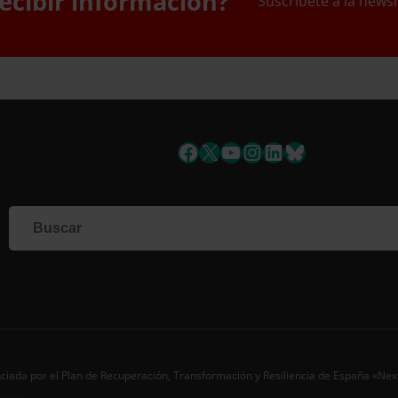
ecibir información?
Suscríbete a la newsl
uscríbete a la newslett
Facebook
X
YouTube
Instagram
LinkedIn
Bluesky
Si qu
corr
info
Al i
dato
Nomb
Apell
ciada por el Plan de Recuperación, Transformación y Resiliencia de España «Ne