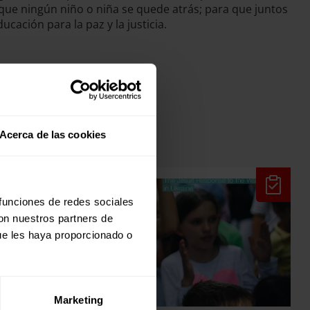
ue ningún niño o niña se quede atrás; para que juntos
ación para la paz y la justicia.
Acerca de las cookies
 funciones de redes sociales
con nuestros partners de
ue les haya proporcionado o
Marketing