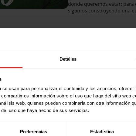
donde queremos estar: para q
sigamos construyendo una educ
descargar
Publicaciones relacionadas:
Detalles
s
b se usan para personalizar el contenido y los anuncios, ofrecer
s, compartimos información sobre el uso que haga del sitio web 
 análisis web, quienes pueden combinarla con otra información q
r del uso que haya hecho de sus servicios.
Preferencias
Estadística