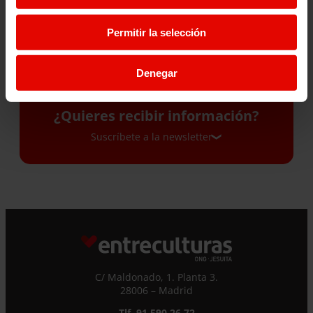
29 Julio 2026
28 Julio 2026
Permitir la selección
Denegar
¿Quieres recibir información?
Suscríbete a la newsletter
Suscríbete a la newsletter
Si quieres recibir nuestra newsletter mensual
y los correos puntuales en los que te
ofrecemos información, no dejes de completar
este formulario. Al instante, te daremos de
C/ Maldonado, 1. Planta 3.
alta en nuestra base de datos y podrás estar
28006 – Madrid
al tanto de todas las novedades.
Nombre *
Tlf. 91 590 26 72