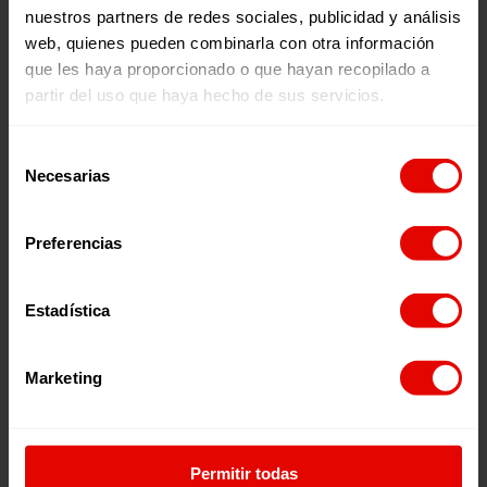
centro educativo pueda poner en marcha la actividad de
nuestros partners de redes sociales, publicidad y análisis
manera autónoma. Por eso,
¡no dudes en disfrutar de
web, quienes pueden combinarla con otra información
ella!
que les haya proporcionado o que hayan recopilado a
partir del uso que haya hecho de sus servicios.
Noticias relacionadas:
Selección
Necesarias
de
consentimiento
Preferencias
Estadística
Noticia
Noticia
Marketing
MARTÍN IRIBERRI SJ
UNA COLMENA PARA
RELEVA A LUIS ARANCIBIA
ABRIR CAMINOS: LA
AL FRENTE DEL SECTOR
HISTORIA DE MARY EN
SOCIAL
SUDÁN DEL SUR
Permitir todas