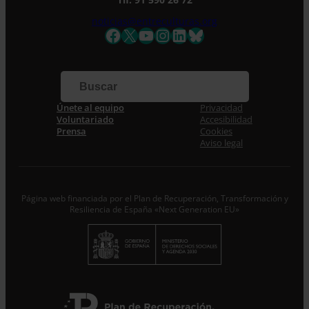
noticias@entreculturas.org
Facebook
X
YouTube
Instagram
LinkedIn
Bluesky
Apellidos
Correo electrónico *
Únete al equipo
Privacidad
Acepto la
Política de Privacidad
*
Voluntariado
Accesibilidad
Desde ENTRECULTURAS FE Y ALEGRÍA ESPAÑA
Prensa
Cookies
trataremos los datos aportados en calidad de
Aviso legal
Responsable del tratamiento con la finalidad de…
Seguir
leyendo
.
Suscribirme
Página web financiada por el Plan de Recuperación, Transformación y
Resiliencia de España «Next Generation EU»