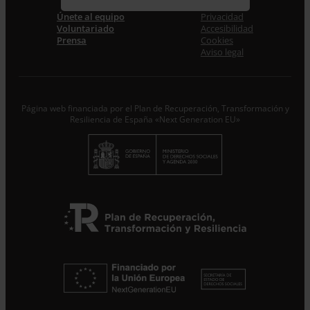
Correo electrónico *
Únete al equipo
Privacidad
Voluntariado
Accesibilidad
Prensa
Cookies
Acepto la
Política de Privacidad
*
Aviso legal
Desde ENTRECULTURAS FE Y ALEGRÍA ESPAÑA
trataremos los datos aportados en calidad de
Responsable del tratamiento con la finalidad de…
Seguir
leyendo
.
Página web financiada por el Plan de Recuperación, Transformación y
Resiliencia de España «Next Generation EU»
Suscribirme