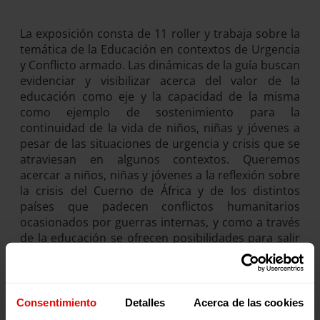
La exposición consta de 11 roller y trabaja sobre la
temática de la Educación en contextos de Urgencia
y Conflicto armado. Las dinámicas de la guía buscan
evidenciar y visibilizar acerca del valor de la
educación como eje y la capacidad de la misma
como ejemplo de sostenimiento para la
continuidad de la vida de niños, niñas y jóvenes a
pesar de las situaciones de urgencia y crisis que se
atraviesan en algunos contextos. Queremos
acercar a niños, niñas y jóvenes a la reflexión sobre
la crisis del Cuerno de África y de los distintos
países que padecen conflictos humanitarios
ocasionados por guerras internas, y como a través
de la educación se ofrecen posibilidades para salir
adelante..
Consentimiento
Detalles
Acerca de las cookies
Publicaciones relacionadas: