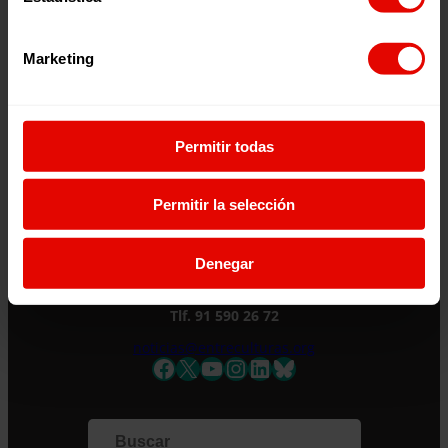
¿Quieres recibir información?
Marketing
Suscríbete a la newsletter
Permitir todas
Suscríbete a la newsletter
Permitir la selección
Si quieres recibir nuestra newsletter mensual
y los correos puntuales en los que te
ofrecemos información, no dejes de completar
Denegar
C/ Maldonado, 1. Planta 3.
este formulario. Al instante, te daremos de
28006 – Madrid
alta en nuestra base de datos y podrás estar
Tlf. 91 590 26 72
al tanto de todas las novedades.
noticias@entreculturas.org
Nombre *
Facebook
X
YouTube
Instagram
LinkedIn
Bluesky
Apellidos