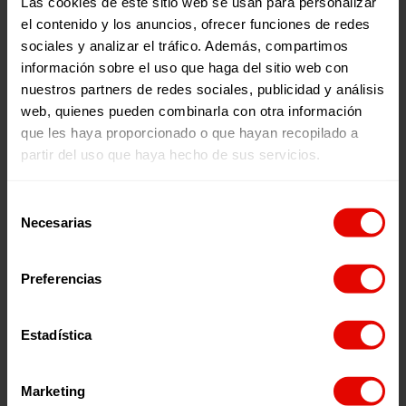
Las cookies de este sitio web se usan para personalizar
el contenido y los anuncios, ofrecer funciones de redes
sociales y analizar el tráfico. Además, compartimos
Memorias
Revista trimestral
información sobre el uso que haga del sitio web con
INFORME ANUAL
REVISTA TRIMESTRAL N
nuestros partners de redes sociales, publicidad y análisis
ENTRECULTURAS 2025
101
web, quienes pueden combinarla con otra información
que les haya proporcionado o que hayan recopilado a
partir del uso que haya hecho de sus servicios.
2026
2026
Selección
Necesarias
de
consentimiento
Preferencias
¿Quieres recibir información?
Estadística
Suscríbete a la newsletter
Marketing