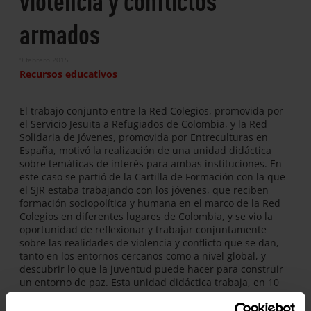
armados
9 febrero 2015
Recursos educativos
El trabajo conjunto entre la Red Colegios, promovida por
el Servicio Jesuita a Refugiados de Colombia, y la Red
Solidaria de Jóvenes, promovida por Entreculturas en
España, motivó la realización de una unidad didáctica
sobre temáticas de interés para ambas instituciones. En
este caso se partió de la Cartilla de Formación con la que
el SJR estaba trabajando con los jóvenes, que reciben
formación sociopolítica y humana en el marco de la Red
Colegios en diferentes lugares de Colombia, y se vio la
oportunidad de reflexionar y trabajar conjuntamente
sobre las realidades de violencia y conflicto que se dan,
tanto en los entornos cercanos como a nivel global, y
descubrir lo que la juventud puede hacer para construir
un entorno de paz. Esta unidad didáctica trabaja, en 10
talleres, diferentes temáticas relacionadas con la
violencia y el conflicto, sus causas y sus consecuencias y