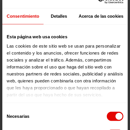
el compromiso por transformarlas.
Consentimiento
Detalles
Acerca de las cookies
descargar
Esta página web usa cookies
Publicaciones relacionadas:
Las cookies de este sitio web se usan para personalizar
el contenido y los anuncios, ofrecer funciones de redes
sociales y analizar el tráfico. Además, compartimos
información sobre el uso que haga del sitio web con
nuestros partners de redes sociales, publicidad y análisis
web, quienes pueden combinarla con otra información
que les haya proporcionado o que hayan recopilado a
partir del uso que haya hecho de sus servicios.
Memorias
Revista trimestral
Selección
INFORME ANUAL
REVISTA TRIMESTRAL N
Necesarias
de
ENTRECULTURAS 2025
101
consentimiento