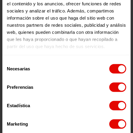
el contenido y los anuncios, ofrecer funciones de redes
Memorias
Revista trimestral
sociales y analizar el tráfico. Además, compartimos
INFORME ANUAL
REVISTA TRIMESTRAL N
información sobre el uso que haga del sitio web con
ENTRECULTURAS 2025
101
nuestros partners de redes sociales, publicidad y análisis
web, quienes pueden combinarla con otra información
que les haya proporcionado o que hayan recopilado a
partir del uso que haya hecho de sus servicios.
2026
2026
Selección
Necesarias
de
consentimiento
Preferencias
¿Quieres recibir información?
Estadística
Suscríbete a la newsletter
Marketing
Suscríbete a la newsletter