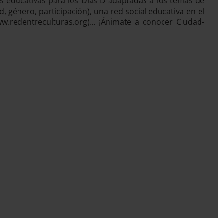
tas educativas para los Días D adaptadas a los temas de
d, género, participación), una red social educativa en el
ww.redentreculturas.org)… ¡Ánimate a conocer Ciudad-