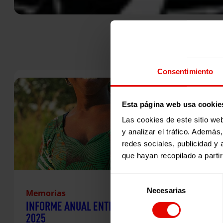
Consentimiento
Esta página web usa cookie
Las cookies de este sitio we
y analizar el tráfico. Ademá
redes sociales, publicidad y
que hayan recopilado a parti
Selección
Necesarias
de
Memorias
INFORME ANUAL ENTRECULTURAS
consentimiento
2025