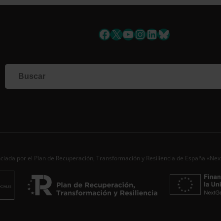
uscríbete a la newslett
Facebook
X
YouTube
Instagram
LinkedIn
Bluesky
Si qu
corr
info
Al i
dato
Nomb
Apell
ciada por el Plan de Recuperación, Transformación y Resiliencia de España «Ne
Corre
Ac
Desde