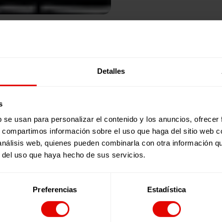
Publicaciones relacionadas:
Detalles
s
b se usan para personalizar el contenido y los anuncios, ofrecer
s, compartimos información sobre el uso que haga del sitio web 
 análisis web, quienes pueden combinarla con otra información q
r del uso que haya hecho de sus servicios.
Preferencias
Estadística
Revista trimestral
REVISTA TRIMESTRAL Nº 101
En este número de la revista de