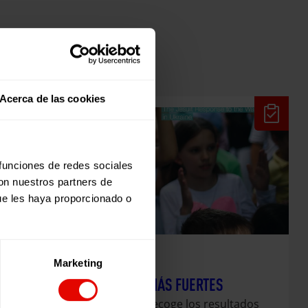
Acerca de las cookies
 funciones de redes sociales
con nuestros partners de
ue les haya proporcionado o
Marketing
Evaluaciones
JUNTAS SOMOS MÁS FUERTES
Esta publicación recoge los resultados