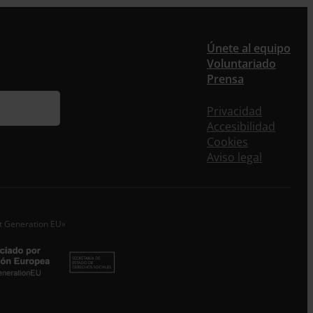
er
Únete al equipo
Voluntariado
Prensa
ieres recibir nuestra newsletter mensual y los
eos puntuales en los que te ofrecemos
Privacidad
rmación, no dejes de completar este formulario.
Accesibilidad
nstante, te daremos de alta en nuestra base de
Cookies
s y podrás estar al tanto de todas las novedades.
Aviso legal
re *
idos
xt Generation EU»
o electrónico *
epto la
Política de Privacidad
*
 ENTRECULTURAS FE Y ALEGRÍA ESPAÑA trataremos los datos