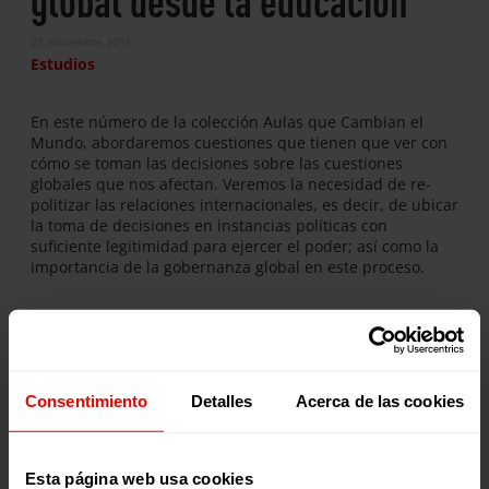
23 noviembre 2015
Estudios
En este número de la colección Aulas que Cambian el
Mundo, abordaremos cuestiones que tienen que ver con
cómo se toman las decisiones sobre las cuestiones
globales que nos afectan. Veremos la necesidad de re-
politizar las relaciones internacionales, es decir, de ubicar
la toma de decisiones en instancias políticas con
suficiente legitimidad para ejercer el poder; así como la
importancia de la gobernanza global en este proceso.
Publicaciones relacionadas:
Consentimiento
Detalles
Acerca de las cookies
Esta página web usa cookies