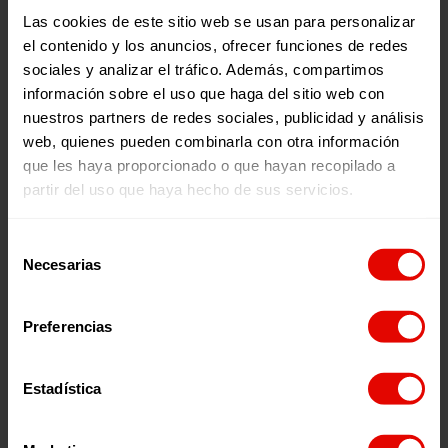
Las cookies de este sitio web se usan para personalizar
el contenido y los anuncios, ofrecer funciones de redes
sociales y analizar el tráfico. Además, compartimos
Memorias
Revista trimestral
información sobre el uso que haga del sitio web con
INFORME ANUAL
REVISTA TRIMESTRAL N
nuestros partners de redes sociales, publicidad y análisis
ENTRECULTURAS 2025
101
web, quienes pueden combinarla con otra información
que les haya proporcionado o que hayan recopilado a
partir del uso que haya hecho de sus servicios.
2026
2026
Selección
Necesarias
de
consentimiento
Preferencias
Estadística
¿Quieres recibir información?
Suscríbete a la newsletter