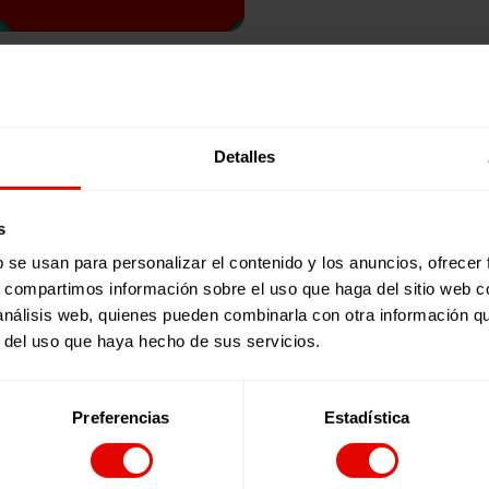
Publicaciones relacionadas:
Detalles
s
b se usan para personalizar el contenido y los anuncios, ofrecer
s, compartimos información sobre el uso que haga del sitio web 
 análisis web, quienes pueden combinarla con otra información q
r del uso que haya hecho de sus servicios.
Preferencias
Estadística
Revista trimestral
REVISTA TRIMESTRAL Nº 101
En este número de la revista de