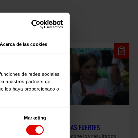
Acerca de las cookies
 funciones de redes sociales
con nuestros partners de
ue les haya proporcionado o
Marketing
Evaluaciones
JUNTAS SOMOS MÁS FUERTES
Esta publicación recoge los resultados