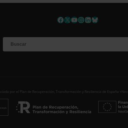
uscríbete a la newslett
Facebook
X
YouTube
Instagram
LinkedIn
Bluesky
Si qu
corr
info
Al i
dato
Nomb
Apell
ciada por el Plan de Recuperación, Transformación y Resiliencia de España «Ne
Corre
Ac
Desde