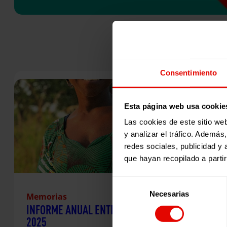
Consentimiento
Esta página web usa cookie
Las cookies de este sitio we
y analizar el tráfico. Ademá
redes sociales, publicidad y
que hayan recopilado a parti
Selección
Necesarias
de
Memorias
INFORME ANUAL ENTRECULTURAS
consentimiento
2025