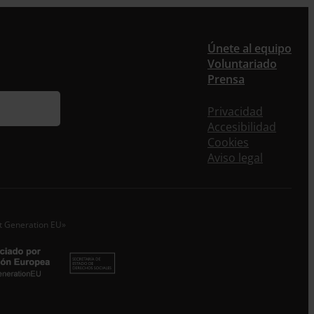
er
Únete al equipo
Voluntariado
Prensa
ieres recibir nuestra newsletter mensual y los
eos puntuales en los que te ofrecemos
Privacidad
rmación, no dejes de completar este formulario.
Accesibilidad
nstante, te daremos de alta en nuestra base de
Cookies
s y podrás estar al tanto de todas las novedades.
Aviso legal
re *
idos
xt Generation EU»
o electrónico *
epto la
Política de Privacidad
*
 ENTRECULTURAS FE Y ALEGRÍA ESPAÑA trataremos los datos