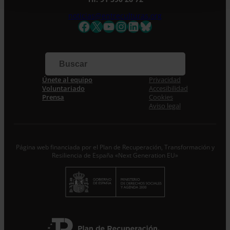
al tanto de todas las novedades.
noticias@entreculturas.org
Nombre *
Facebook
X
YouTube
Instagram
LinkedIn
Bluesky
Apellidos
Correo electrónico *
Únete al equipo
Privacidad
Voluntariado
Accesibilidad
Prensa
Cookies
Acepto la
Política de Privacidad
*
Aviso legal
Desde ENTRECULTURAS FE Y ALEGRÍA ESPAÑA
trataremos los datos aportados en calidad de
Responsable del tratamiento con la finalidad de…
Seguir
leyendo
.
Página web financiada por el Plan de Recuperación, Transformación y
Resiliencia de España «Next Generation EU»
Suscribirme