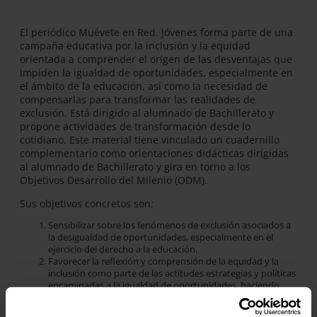
El periódico Muévete en Red. Jóvenes forma parte de una
campaña educativa por la inclusión y la equidad
orientada a comprender el origen de las desventajas que
impiden la igualdad de oportunidades, especialmente en
el ámbito de la educación, así como la necesidad de
compensarlas para transformar las realidades de
exclusión. Está dirigido al alumnado de Bachillerato y
propone actividades de transformación desde lo
cotidiano. Este material tiene vinculado un cuadernillo
complementario como orientaciones didácticas dirigidas
al alumnado de Bachillerato y gira en torno a los
Objetivos Desarrollo del Milenio (ODM).
Sus objetivos concretos son:
Sensibilizar sobre los fenómenos de exclusión asociados a
la desigualdad de oportunidades, especialmente en el
ejercicio del derecho a la educación.
Favorecer la reflexión y comprensión de la equidad y la
inclusión como parte de las actitudes estrategias y políticas
encaminadas a la igualdad de oportunidades, haciendo
hincapié en el ámbito educativo.
Promover actitudes y valores que facilitan la participación