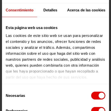
activa a nivel local y global en la transformación de
procesos de exclusión, conectando con otras iniciativas
sociales con este mismo fin.
Consentimiento
Detalles
Acerca de las cookies
Esta página web usa cookies
Publicaciones relacionadas:
Las cookies de este sitio web se usan para personalizar
el contenido y los anuncios, ofrecer funciones de redes
sociales y analizar el tráfico. Además, compartimos
información sobre el uso que haga del sitio web con
nuestros partners de redes sociales, publicidad y análisis
web, quienes pueden combinarla con otra información
que les haya proporcionado o que hayan recopilado a
partir del uso que haya hecho de sus servicios.
Memorias
Revista trimestral
INFORME ANUAL
REVISTA TRIMESTRAL N
Selección
ENTRECULTURAS 2025
101
Necesarias
de
consentimiento
Preferencias