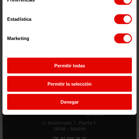
2026
2026
Estadística
Marketing
¿Quieres recibir información?
Permitir todas
Suscríbete a la newsletter
Permitir la selección
Suscríbete a la newsletter
Denegar
Si quieres recibir nuestra newsletter mensual
y los correos puntuales en los que te
ofrecemos información, no dejes de completar
C/ Maldonado, 1. Planta 3.
este formulario. Al instante, te daremos de
28006 – Madrid
alta en nuestra base de datos y podrás estar
Tlf. 91 590 26 72