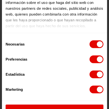
información sobre el uso que haga del sitio web con
nuestros partners de redes sociales, publicidad y análisis
web, quienes pueden combinarla con otra información
2026
2026
que les haya proporcionado o que hayan recopilado a
partir del uso que haya hecho de sus servicios.
Selección
Necesarias
de
consentimiento
¿Quieres recibir información?
Preferencias
Suscríbete a la newsletter
Estadística
Suscríbete a la newsletter
Marketing
Si quieres recibir nuestra newsletter mensual
y los correos puntuales en los que te
ofrecemos información, no dejes de completar
C/ Maldonado, 1. Planta 3.