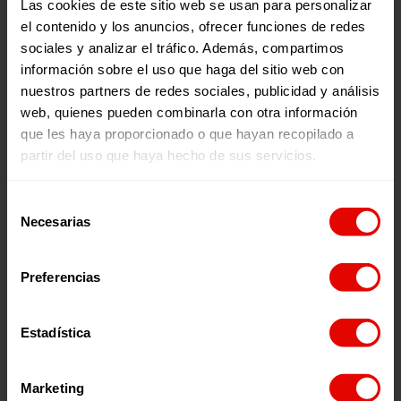
Las cookies de este sitio web se usan para personalizar
el contenido y los anuncios, ofrecer funciones de redes
sociales y analizar el tráfico. Además, compartimos
Memorias
Revista trimestral
información sobre el uso que haga del sitio web con
INFORME ANUAL
REVISTA TRIMESTRAL N
nuestros partners de redes sociales, publicidad y análisis
ENTRECULTURAS 2025
101
web, quienes pueden combinarla con otra información
que les haya proporcionado o que hayan recopilado a
partir del uso que haya hecho de sus servicios.
2026
2026
Selección
Necesarias
de
consentimiento
Preferencias
¿Quieres recibir información?
Estadística
Suscríbete a la newsletter
Marketing