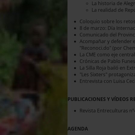
La historia de Aleg
La realidad de Rep
Coloquio sobre los retos
8 de marzo: Día Interna
Comunicado del Provinci
Acompañar y defender en 
"Reconoci.do" (por Chem
La CME como eje central
Crónicas de Pablo Funes 
La Silla Roja bailó en E
"Les Sixters" protagoniz
Entrevista con Luisa Cec
PUBLICACIONES Y VÍDEOS
Revista Entreculturas nº
AGENDA