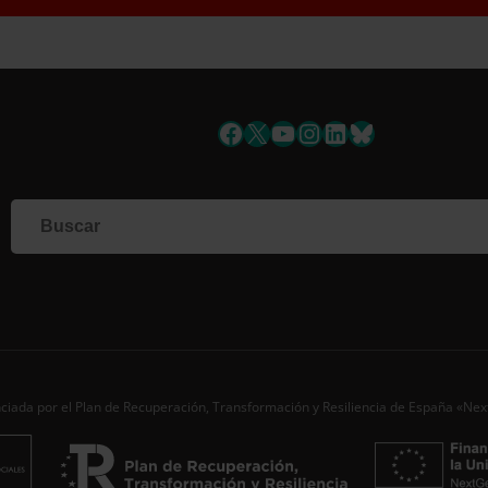
uscríbete a la newslett
Facebook
X
YouTube
Instagram
LinkedIn
Bluesky
Si qu
corr
info
Al i
dato
Nomb
Apell
ciada por el Plan de Recuperación, Transformación y Resiliencia de España «Ne
Corre