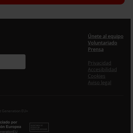
er
Únete al equipo
Voluntariado
Prensa
ieres recibir nuestra newsletter mensual y los
eos puntuales en los que te ofrecemos
Privacidad
rmación, no dejes de completar este formulario.
Accesibilidad
nstante, te daremos de alta en nuestra base de
Cookies
s y podrás estar al tanto de todas las novedades.
Aviso legal
re *
idos
xt Generation EU»
o electrónico *