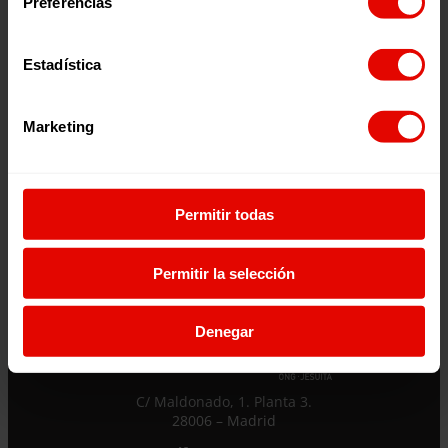
Preferencias
2026
2026
Estadística
Marketing
¿Quieres recibir información?
Permitir todas
Suscríbete a la newsletter
Permitir la selección
Suscríbete a la newsletter
Denegar
Si quieres recibir nuestra newsletter mensual
y los correos puntuales en los que te
ofrecemos información, no dejes de completar
C/ Maldonado, 1. Planta 3.
este formulario. Al instante, te daremos de
28006 – Madrid
alta en nuestra base de datos y podrás estar