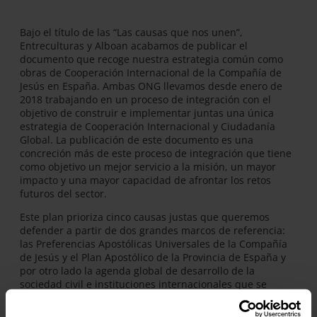
Bajo el título de las “Las causas que nos unen”,
Entreculturas y Alboan acabamos de publicar el
documento que recoge nuestra estrategia común como
obras de Cooperación Internacional de la Compañía de
Jesús en España. Ambas ONG llevamos desde enero de
2018 trabajando en un proceso de integración con el
objetivo de construir e implementar juntas una única
estrategia de Cooperación Internacional y Ciudadanía
Global. La publicación de este documento es una
concreción más de este proceso de integración que tiene
como objetivo un mejor servicio a la misión, un mayor
impacto y una mayor capacidad de afrontar los retos
futuros del sector.
Este plan prioriza cinco causas justas que queremos
defender a partir de dos grandes marcos de referencia:
las Preferencias Apostólicas Universales de la Compañía
de Jesús y el Plan Apostólico de la Provincia de España y
por otro lado la agenda global de desarrollo de la
sociedad civil e instituciones internacionales que se
concreta principalmente en los Objetivos de Desarrollo
Sostenible de Naciones Unidas hasta el año 2030.