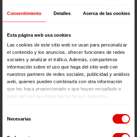
Consentimiento
Detalles
Acerca de las cookies
descargar
Esta página web usa cookies
Publicaciones relacionadas:
Las cookies de este sitio web se usan para personalizar
el contenido y los anuncios, ofrecer funciones de redes
sociales y analizar el tráfico. Además, compartimos
información sobre el uso que haga del sitio web con
nuestros partners de redes sociales, publicidad y análisis
web, quienes pueden combinarla con otra información
que les haya proporcionado o que hayan recopilado a
partir del uso que haya hecho de sus servicios.
Memorias
Revista trimestral
INFORME ANUAL
REVISTA TRIMESTRAL N
Selección
ENTRECULTURAS 2025
101
Necesarias
de
consentimiento